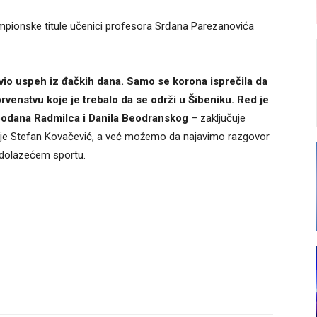
ampionske titule učenici profesora Srđana Parezanovića
io uspeh iz đačkih dana. Samo se korona isprečila da
enstvu koje je trebalo da se održi u Šibeniku. Red je
bodana Radmilca i Danila Beodranskog
– zaključuje
bije Stefan Kovačević, a već možemo da najavimo razgovor
adolazećem sportu.