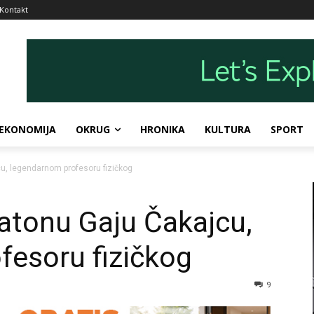
Kontakt
EKONOMIJA
OKRUG
HRONIKA
KULTURA
SPORT
u, legendarnom profesoru fizičkog
atonu Gaju Čakajcu,
fesoru fizičkog
9