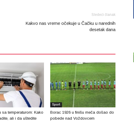
Sledeći članak
Kakvo nas vreme očekuje u Čačku u narednih
desetak dana
Sport
u sa temperaturom: Kako
Borac 1926 u finišu meča došao do
dite, ali i da uštedite
pobede nad Voždovcem