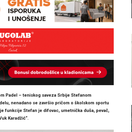
m Padel – teniskog saveza Srbije Stefanom
adelu, nenadano se završio pričom o školskom sportu
je funkcije Stefan je difovac, umetnička duša, pevač,
Vuk Karadžić“.