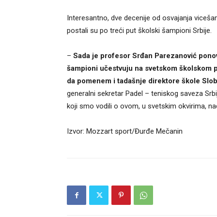
Interesantno, dve decenije od osvajanja viceš
postali su po treći put školski šampioni Srbije.
–
Sada je profesor Srđan Parezanović ponov
šampioni učestvuju na svetskom školskom prv
da pomenem i tadašnje direktore škole Slo
generalni sekretar Padel – teniskog saveza Sr
koji smo vodili o ovom, u svetskim okvirima, n
Izvor: Mozzart sport/Đurđe Mečanin