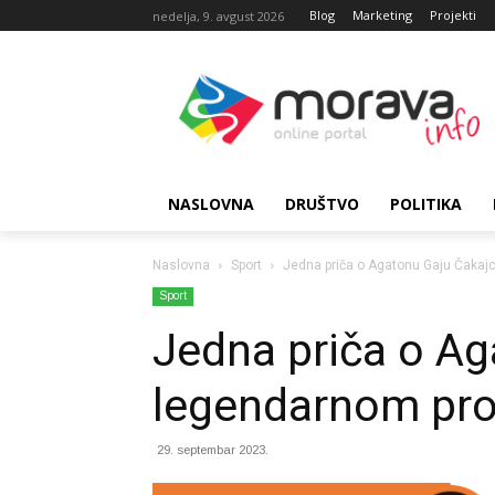
Blog
Marketing
Projekti
nedelja, 9. avgust 2026
NASLOVNA
DRUŠTVO
POLITIKA
Naslovna
Sport
Jedna priča o Agatonu Gaju Čakajc
Sport
Jedna priča o Ag
legendarnom pro
29. septembar 2023.