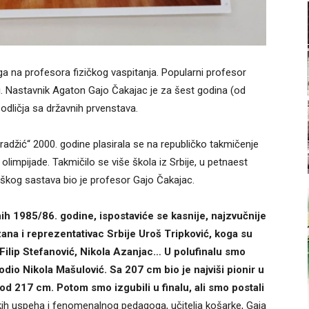
a na profesora fizičkog vaspitanja. Popularni profesor
ši. Nastavnik Agaton Gajo Čakajac je za šest godina (od
odličja sa državnih prvenstava.
džić“ 2000. godine plasirala se na republičko takmičenje
limpijade. Takmičilo se više škola iz Srbije, u petnaest
aškog sastava bio je profesor Gajo Čakajac.
h 1985/86. godine, ispostaviće se kasnije, najzvučnije
ana i reprezentativac Srbije Uroš Tripković, koga su
oš Filip Stefanović, Nikola Azanjac… U polufinalu smo
dio Nikola Mašulović. Sa 207 cm bio je najviši pionir u
 od 217 cm. Potom smo izgubili u finalu, ali smo postali
ih uspeha i fenomenalnog pedagoga, učitelja košarke, Gaja