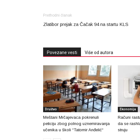
Prethodni članak
Zlatibor prejak za Čačak 94 na startu KLS
Povezane vesti
Više od autora
Društvo
Ekonomija
Meštani Mrčajevaca pokrenuli
Računi rast
peticiju zbog polnog uznemiravanja
da se rashla
učenika u školi “Tatomir Anđelić“
struju