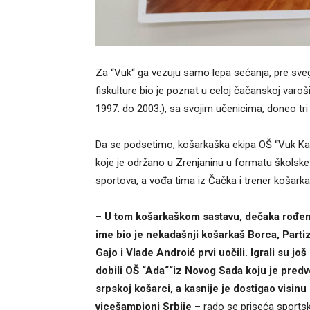
Za “Vuk“ ga vezuju samo lepa sećanja, pre sveg
fiskulture bio je poznat u celoj čačanskoj varo
1997. do 2003.), sa svojim učenicima, doneo tri 
Da se podsetimo, košarkaška ekipa OŠ “Vuk Kara
koje je održano u Zrenjaninu u formatu školske o
sportova, a vođa tima iz Čačka i trener košark
–
U tom košarkaškom sastavu, dečaka rođeni
ime bio je nekadašnji košarkaš Borca, Partiz
Gajo i Vlade Androić prvi uočili. Igrali su j
dobili OŠ “Ada““iz Novog Sada koju je predvo
srpskoj košarci, a kasnije je dostigao visinu
vicešampioni Srbije
– rado se priseća sportsk