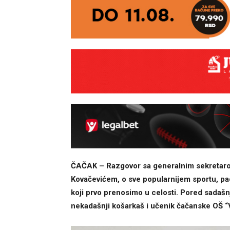
ČAČAK – Razgovor sa generalnim sekretaro
Kovačevićem, o sve popularnijem sportu, p
koji prvo prenosimo u celosti. Pored sadašn
nekadašnji košarkaš i učenik čačanske OŠ “