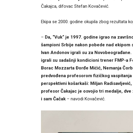
Čakajca, difovac Stefan Kovačević.
Ekipa se 2000. godine okupila zbog rezultata koji
–
Da, “Vuk“ je 1997. godine igrao na završnom
šampioni Srbije nakon pobede nad ekipom sa
Ivan Andonov igrali su za Novobeograđane. I
igrali su sadašnji kondicioni trener FMP-a F
Borac Mozzarta Đorđe Mićić, Nemanja Čorbić
predvođena profesorom fizičkog vaspitanja G
perspektivni košarkaši: Miljan Radisavljević, 
profesor Čakajac je osvojio tri medalje, dve z
i sam Čačak
– navodi Kovačević.