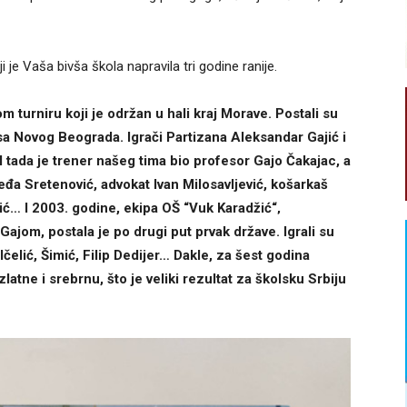
 je Vaša bivša škola napravila tri godine ranije.
 turniru koji je održan u hali kraj Morave. Postali su
 Novog Beograda. Igrači Partizana Aleksandar Gajić i
 tada je trener našeg tima bio profesor Gajo Čakajac, a
eđa Sretenović, advokat Ivan Milosavljević, košarkaš
… I 2003. godine, ekipa OŠ “Vuk Karadžić“‚
ajom, postala je po drugi put prvak države. Igrali su
Ičelić, Šimić, Filip Dedijer… Dakle, za šest godina
latne i srebrnu, što je veliki rezultat za školsku Srbiju