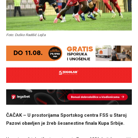
Foto: Duško Radišić Lejča
ČAČAK – U prostorijama Sportskog centra FSS u Staroj
Pazovi obavljen je žreb šesanestine finala Kupa Srbije.