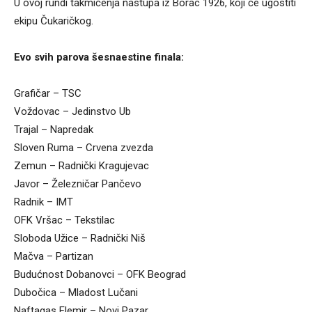
U ovoj rundi takmičenja nastupa iz Borac 1926, koji će ugostiti
ekipu Čukaričkog.
Evo svih parova šesnaestine finala:
Grafičar – TSC
Voždovac – Jedinstvo Ub
Trajal – Napredak
Sloven Ruma – Crvena zvezda
Zemun – Radnički Kragujevac
Javor – Železničar Pančevo
Radnik – IMT
OFK Vršac – Tekstilac
Sloboda Užice – Radnički Niš
Mačva – Partizan
Budućnost Dobanovci – OFK Beograd
Dubočica – Mladost Lučani
Naftagas Elemir – Novi Pazar