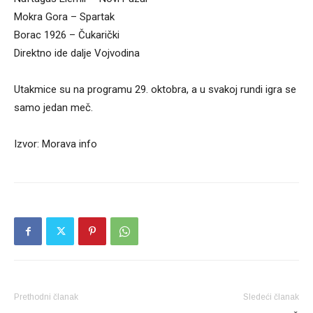
Mokra Gora – Spartak
Borac 1926 – Čukarički
Direktno ide dalje Vojvodina
Utakmice su na programu 29. oktobra, a u svakoj rundi igra se
samo jedan meč.
Izvor: Morava info
Prethodni članak
Sledeći članak