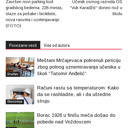
Završen novi parking kod
Učenik osmog razreda OŠ
gradskog bedema: 228 mesta,
“Vuk Karadžić“ doneo nož u
staze za pešake i bicikliste,
školu
nova rasveta i ozelenjavanje
(FOTO)
Povezane vesti
Više od autora
Meštani Mrčajevaca pokrenuli peticiju
zbog polnog uznemiravanja učenika u
školi “Tatomir Anđelić“
Društvo
Računi rastu sa temperaturom: Kako
da se rashladite, ali i da uštedite
struju
Ekonomija
Borac 1926 u finišu meča došao do
pobede nad Voždovcem