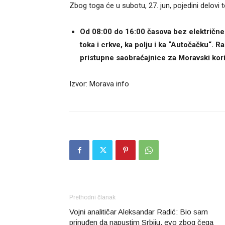
Zbog toga će u subotu, 27. jun, pojedini delovi t
Od 08:00 do 16:00 časova bez električne 
toka i crkve, ka polju i ka “Autočačku“. 
pristupne saobraćajnice za Moravski kori
Izvor: Morava info
Prethodni članak
Vojni analitičar Aleksandar Radić: Bio sam
prinuđen da napustim Srbiju, evo zbog čega