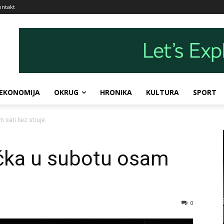
ontakt
EKONOMIJA
OKRUG
HRONIKA
KULTURA
SPORT
m sati bez struje
ačka u subotu osam
0