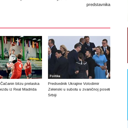
predstavnika
Politika
 Čačanin blizu prelaska
Predsednik Ukrajine Volodimir
ezdu iz Real Madrida
Zelenski u subotu u zvaničnoj poseti
Srbiji