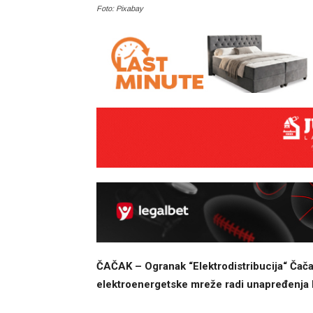
Foto: Pixabay
ČAČAK – Ogranak “Elektrodistribucija“ Čačak
elektroenergetske mreže radi unapređenja k