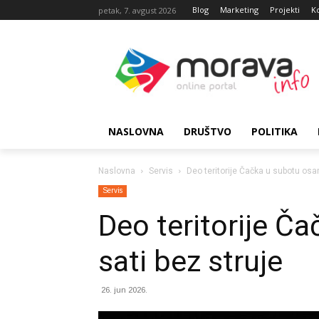
Blog
Marketing
Projekti
K
petak, 7. avgust 2026
NASLOVNA
DRUŠTVO
POLITIKA
Naslovna
Servis
Deo teritorije Čačka u subotu osa
Servis
Deo teritorije Č
sati bez struje
26. jun 2026.