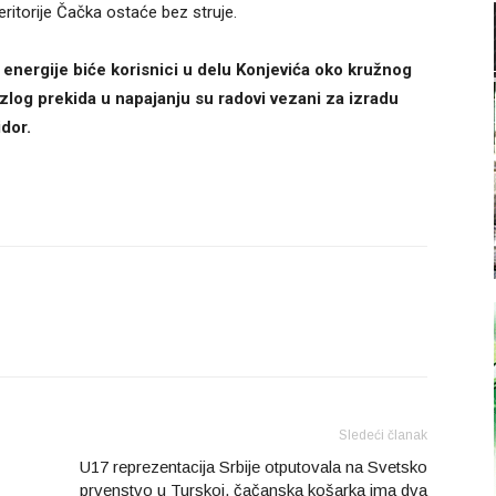
eritorije Čačka ostaće bez struje.
energije biće korisnici u delu Konjevića oko kružnog
Razlog prekida u napajanju su radovi vezani za izradu
dor.
Sledeći članak
U17 reprezentacija Srbije otputovala na Svetsko
prvenstvo u Turskoj, čačanska košarka ima dva