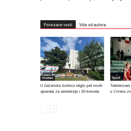
Povezane vesti
Više od autora
Društvo
Sport
U čačansku bolnicu stiglo pet novih
Talentovani
aparata za anesteziju i 30 kreveta
u Crvenu zv