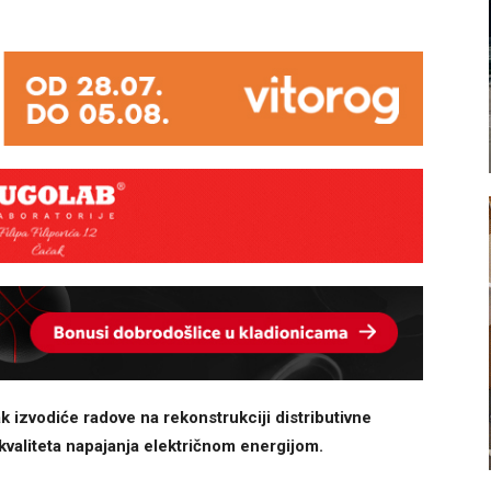
 izvodiće radove na rekonstrukciji distributivne
valiteta napajanja električnom energijom.