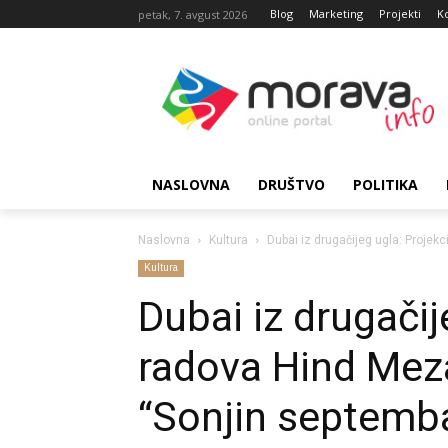
Blog
Marketing
Projekti
K
petak, 7. avgust 2026
NASLOVNA
DRUŠTVO
POLITIKA
Naslovna
Kultura
Dubai iz drugačijeg ugla: Proje
Kultura
Dubai iz drugačij
radova Hind Meza
“Sonjin septemb