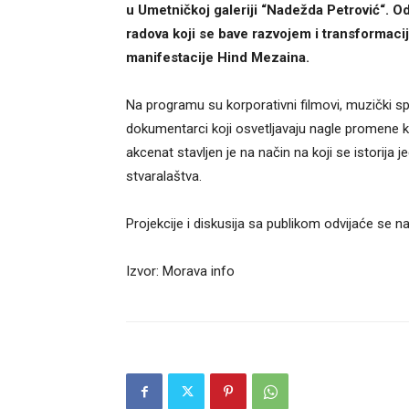
u Umetničkoj galeriji “Nadežda Petrović“. Od
radova koji se bave razvojem i transformacij
manifestacije Hind Mezaina.
Na programu su korporativni filmovi, muzički sp
dokumentarci koji osvetljavaju nagle promene 
akcenat stavljen je na način na koji se istorija 
stvaralaštva.
Projekcije i diskusija sa publikom odvijaće se n
Izvor: Morava info