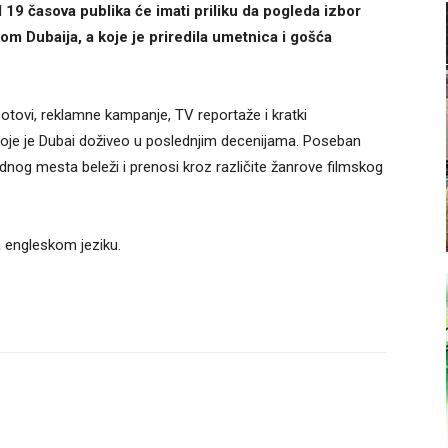
 19 časova publika će imati priliku da pogleda izbor
om Dubaija, a koje je priredila umetnica i gošća
otovi, reklamne kampanje, TV reportaže i kratki
koje je Dubai doživeo u poslednjim decenijama. Poseban
jednog mesta beleži i prenosi kroz različite žanrove filmskog
a engleskom jeziku.