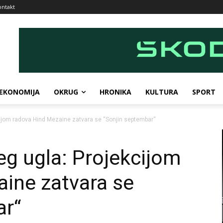
ontakt
EKONOMIJA
OKRUG
HRONIKA
KULTURA
SPORT
kcijom radova Hind Mezaine zatvara se “Sonjin septembar“
eg ugla: Projekcijom
ine zatvara se
ar“