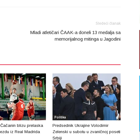
Sledeći članak
Mladi atletičari ČAAK-a doneli 13 medalja sa
memorijalnog mitinga u Jagodini
Politika
 Čačanin blizu prelaska
Predsednik Ukrajine Volodimir
ezdu iz Real Madrida
Zelenski u subotu u zvaničnoj poseti
Srbiji