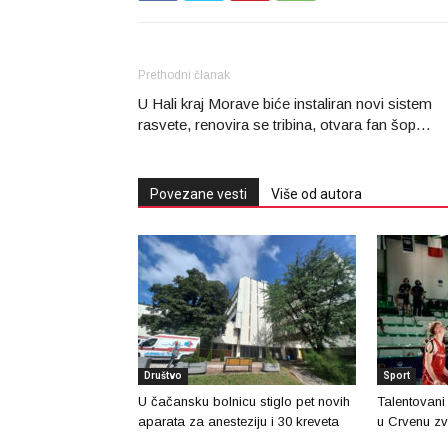
Prethodni članak
U Hali kraj Morave biće instaliran novi sistem
rasvete, renovira se tribina, otvara fan šop…
Povezane vesti
Više od autora
Društvo
Sport
U čačansku bolnicu stiglo pet novih
Talentovani
aparata za anesteziju i 30 kreveta
u Crvenu zv