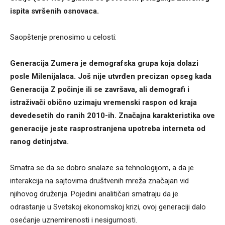
ispita svršenih osnovaca.
Saopštenje prenosimo u celosti:
Generacija Zumera je demografska grupa koja dolazi
posle Milenijalaca. Još nije utvrđen precizan opseg kada
Generacija Z počinje ili se završava, ali demografi i
istraživači obično uzimaju vremenski raspon od kraja
devedesetih do ranih 2010-ih. Značajna karakteristika ove
generacije jeste rasprostranjena upotreba interneta od
ranog detinjstva.
Smatra se da se dobro snalaze sa tehnologijom, a da je
interakcija na sajtovima društvenih mreža značajan vid
njihovog druženja. Pojedini analitičari smatraju da je
odrastanje u Svetskoj ekonomskoj krizi, ovoj generaciji dalo
osećanje uznemirenosti i nesigurnosti.