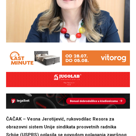
ČAČAK – Vesna Jerotijević, rukovodilac Resora za
obrazovni sistem Unije sindikata prosvetnih radnika
Srbije (USPRS) oglasila se povodom polaganja završnog