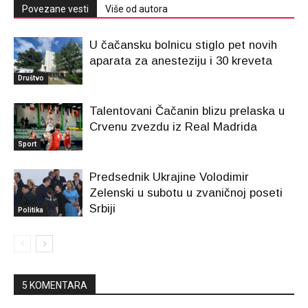
Povezane vesti
Više od autora
U čačansku bolnicu stiglo pet novih
aparata za anesteziju i 30 kreveta
Društvo
Talentovani Čačanin blizu prelaska u
Crvenu zvezdu iz Real Madrida
Sport
Predsednik Ukrajine Volodimir
Zelenski u subotu u zvaničnoj poseti
Srbiji
Politika
5 KOMENTARA