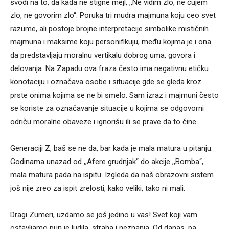
svodi na to, da kada ne stigne mejl, ,,Ne vidim zlo, ne čujem
zlo, ne govorim zlo“. Poruka tri mudra majmuna koju ceo svet
razume, ali postoje brojne interpretacije simbolike mističnih
majmuna i maksime koju personifikuju, među kojima je i ona
da predstavljaju moralnu vertikalu dobrog uma, govora i
delovanja. Na Zapadu ova fraza često ima negativnu etičku
konotaciju i označava osobe i situacije gde se gleda kroz
prste onima kojima se ne bi smelo. Sam izraz i majmuni često
se koriste za označavanje situacije u kojima se odgovorni
odriču moralne obaveze i ignorišu ili se prave da to čine.
Generaciji Z, baš se ne da, bar kada je mala matura u pitanju.
Godinama unazad od ,,Afere grudnjak“ do akcije ,,Bomba“,
mala matura pada na ispitu. Izgleda da naš obrazovni sistem
još nije zreo za ispit zrelosti, kako veliki, tako ni mali.
Dragi Zumeri, uzdamo se još jedino u vas! Svet koji vam
ostavljamo pun je ludila, straha i neznanja. Od danas, pa