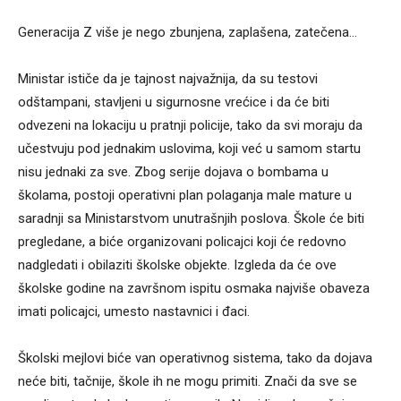
Generacija Z više je nego zbunjena, zaplašena, zatečena…
Ministar ističe da je tajnost najvažnija, da su testovi
odštampani, stavljeni u sigurnosne vrećice i da će biti
odvezeni na lokaciju u pratnji policije, tako da svi moraju da
učestvuju pod jednakim uslovima, koji već u samom startu
nisu jednaki za sve. Zbog serije dojava o bombama u
školama, postoji operativni plan polaganja male mature u
saradnji sa Ministarstvom unutrašnjih poslova. Škole će biti
pregledane, a biće organizovani policajci koji će redovno
nadgledati i obilaziti školske objekte. Izgleda da će ove
školske godine na završnom ispitu osmaka najviše obaveza
imati policajci, umesto nastavnici i đaci.
Školski mejlovi biće van operativnog sistema, tako da dojava
neće biti, tačnije, škole ih ne mogu primiti. Znači da sve se