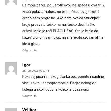
Da moja ćerka, po Jerotićevoj, ne spada u ova tri Z
znači polaže maturu, ne bih ni čitao ovaj tekst. I
grdno sam pogrešio. Ako nam ovakvi stručnjaci
kroje prosvetu teško nama, teško deci, teško
državi. Malo je reći BLAGI UŽAS. Šta je htela da
kaže? Lično nisam glup, nisam neobrazovan ali ne
ide u glavu.
Odgovorite
Igor
28. jun 2022. At 00:13
Pokusaj pisanja nekog clanka bez poente i sustine,
vise u svrhu samopromocije. Pitajte nekog od
kolega u skoli doticne koliko je uvazavaju.
Odgovorite
Velibor