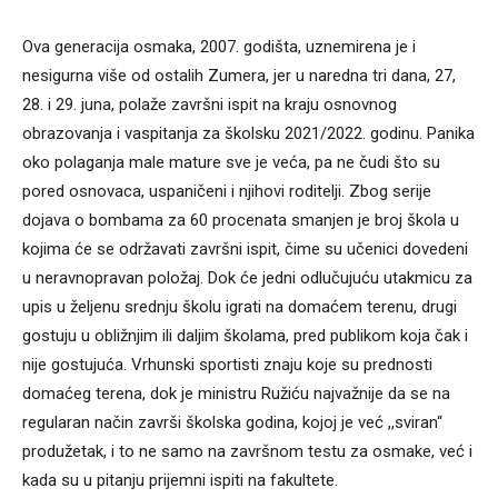
Ova generacija osmaka, 2007. godišta, uznemirena je i
nesigurna više od ostalih Zumera, jer u naredna tri dana, 27,
28. i 29. juna, polaže završni ispit na kraju osnovnog
obrazovanja i vaspitanja za školsku 2021/2022. godinu. Panika
oko polaganja male mature sve je veća, pa ne čudi što su
pored osnovaca, uspaničeni i njihovi roditelji. Zbog serije
dojava o bombama za 60 procenata smanjen je broj škola u
kojima će se održavati završni ispit, čime su učenici dovedeni
u neravnopravan položaj. Dok će jedni odlučujuću utakmicu za
upis u željenu srednju školu igrati na domaćem terenu, drugi
gostuju u obližnjim ili daljim školama, pred publikom koja čak i
nije gostujuća. Vrhunski sportisti znaju koje su prednosti
domaćeg terena, dok je ministru Ružiću najvažnije da se na
regularan način završi školska godina, kojoj je već ,,sviran“
produžetak, i to ne samo na završnom testu za osmake, već i
kada su u pitanju prijemni ispiti na fakultete.