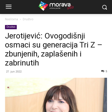
Naslovna
Društvo
Društvo
Jerotijević: Ovogodišnji
osmaci su generacija Tri Z –
zbunjenih, zaplašenih i
zabrinutih
5
27. jun 2022.