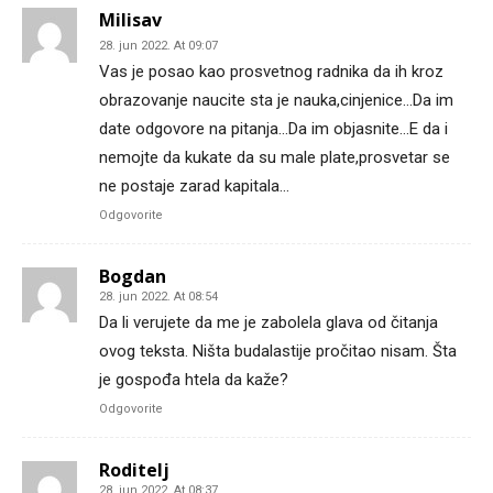
Milisav
28. jun 2022. At 09:07
Vas je posao kao prosvetnog radnika da ih kroz
obrazovanje naucite sta je nauka,cinjenice…Da im
date odgovore na pitanja…Da im objasnite…E da i
nemojte da kukate da su male plate,prosvetar se
ne postaje zarad kapitala…
Odgovorite
Bogdan
28. jun 2022. At 08:54
Da li verujete da me je zabolela glava od čitanja
ovog teksta. Ništa budalastije pročitao nisam. Šta
je gospođa htela da kaže?
Odgovorite
Roditelj
28. jun 2022. At 08:37