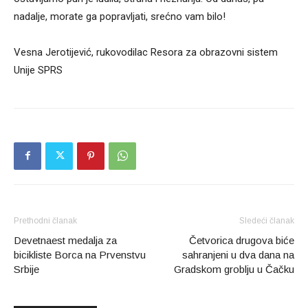
nadalje, morate ga popravljati, srećno vam bilo!
Vesna Jerotijević, rukovodilac Resora za obrazovni sistem
Unije SPRS
Prethodni članak
Sledeći članak
Devetnaest medalja za
Četvorica drugova biće
bicikliste Borca na Prvenstvu
sahranjeni u dva dana na
Srbije
Gradskom groblju u Čačku