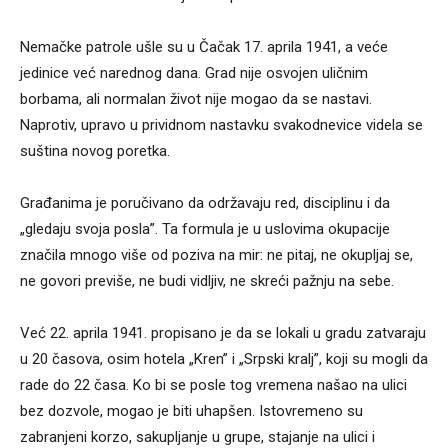
Nemačke patrole ušle su u Čačak 17. aprila 1941, a veće
jedinice već narednog dana. Grad nije osvojen uličnim
borbama, ali normalan život nije mogao da se nastavi.
Naprotiv, upravo u prividnom nastavku svakodnevice videla se
suština novog poretka.
Građanima je poručivano da održavaju red, disciplinu i da
„gledaju svoja posla”. Ta formula je u uslovima okupacije
značila mnogo više od poziva na mir: ne pitaj, ne okupljaj se,
ne govori previše, ne budi vidljiv, ne skreći pažnju na sebe.
Već 22. aprila 1941. propisano je da se lokali u gradu zatvaraju
u 20 časova, osim hotela „Kren” i „Srpski kralj”, koji su mogli da
rade do 22 časa. Ko bi se posle tog vremena našao na ulici
bez dozvole, mogao je biti uhapšen. Istovremeno su
zabranjeni korzo, sakupljanje u grupe, stajanje na ulici i