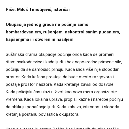
Piše: Miloš Timotijević, istoričar
Okupacija jednog grada ne počinje samo
bombardovanjem, rušenjem, nekontrolisanim pucanjem,
hapšenjima ili otvorenim nasiljem.
Suštinska drama okupacije počinje onda kada se promeni
ritam svakodnevice i kada ljudi, i bez neposredne primene sile,
počinju da se samodisciplinuju. Kada ulica više nije slobodan
prostor. Kada kafana prestaje da bude mesto razgovora i
postaje prostor nadzora. Kada kretanje zavisi od dozvole.
Kada policijski čas ulazi u život kao nova mera organizacije
vremena. Kada lokalna uprava, propisi, kazne i naredbe počinju
da oblikuju ponašanje ljudi. Kada zabava, intimnost i sloboda
kretanja postanu povlastica okupatora.