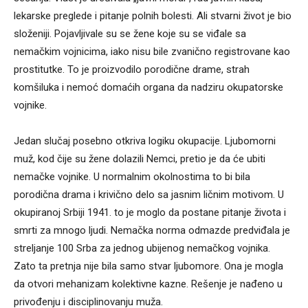
lekarske preglede i pitanje polnih bolesti. Ali stvarni život je bio
složeniji. Pojavljivale su se žene koje su se viđale sa
nemačkim vojnicima, iako nisu bile zvanično registrovane kao
prostitutke. To je proizvodilo porodične drame, strah
komšiluka i nemoć domaćih organa da nadziru okupatorske
vojnike.
Jedan slučaj posebno otkriva logiku okupacije. Ljubomorni
muž, kod čije su žene dolazili Nemci, pretio je da će ubiti
nemačke vojnike. U normalnim okolnostima to bi bila
porodična drama i krivično delo sa jasnim ličnim motivom. U
okupiranoj Srbiji 1941. to je moglo da postane pitanje života i
smrti za mnogo ljudi. Nemačka norma odmazde predviđala je
streljanje 100 Srba za jednog ubijenog nemačkog vojnika.
Zato ta pretnja nije bila samo stvar ljubomore. Ona je mogla
da otvori mehanizam kolektivne kazne. Rešenje je nađeno u
privođenju i disciplinovanju muža.