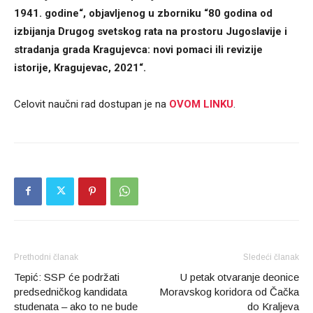
1941. godine“, objavljenog u zborniku “80 godina od
izbijanja Drugog svetskog rata na prostoru Jugoslavije i
stradanja grada Kragujevca: novi pomaci ili revizije
istorije, Kragujevac, 2021“.
Celovit naučni rad dostupan je na
OVOM LINKU
.
Prethodni članak
Sledeći članak
Tepić: SSP će podržati
U petak otvaranje deonice
predsedničkog kandidata
Moravskog koridora od Čačka
studenata – ako to ne bude
do Kraljeva