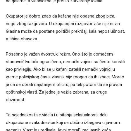
da galame, a vlasnicima je pretilo zatvaranje lokala.
Okupator je dobro znao da kafana nije opasna zbog pića,
nego zbog razgovora. U okupaciji ni razgovor više nije nevin.
Glasina može da postane politički prekršaj, šala neposlušnost,
a tišina obaveza.
Posebno je važan dvostruki režim. Ono što je domaćem
stanovništvu bilo ograničeno, nemački vojnici su često koristili
kao privilegiju. Ako bi se u kafani zatekli nemački vojnici u
vreme policijskog časa, vlasnik nije mogao da ih izbaci. Morao
je da se obrati najstarijem oficiru, pa tek potom da se pravda
opštinskoj vlasti. Za jedne je važila zabrana, za druge
obzirnost.
Ta nejednakost se videla i u pitanju seksualnosti, delu
okupacione svakodnevice koji se obično izbegava u javnom
sećanju. Vlast je uređivala „javni moral”, rad javnih kuća,