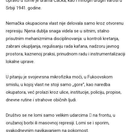
Upravo u tome je drama Čačka, kao i mnogih drugih varoši u
Srbiji 1941. godine.
Nemačka okupaciona vlast nije delovala samo kroz otvorenu
represiju. Njena dublja snaga videla se u sitnim, stalno
prisutnim mehanizmima disciplinovanja: u kontroli kretanja,
zabrani okupljanja, regulisanju rada kafana, nadzoru javnog
prostora, kaznenoj praksi, prinudnom radu i instrumentalizaciji
lokalne uprave.
U pitanju je svojevrsna mikrofizika moći, u Fukoovskom
smislu, u kojoj vlast ne stoji samo „gore”, kao naredba
okupatora, već prolazi kroz ulice, institucije, policiju, propise,
dnevne rutine i strahove običnih ljudi.
Društvo se ne lomi samo velikim udarcima  na frontu, u
oružanoj borbi ili masovnoj represiji. Lomi se i sporim,
svakodnevnim navikavanjem na pokornost.