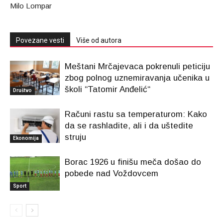
Milo Lompar
Povezane vesti
Više od autora
Meštani Mrčajevaca pokrenuli peticiju
zbog polnog uznemiravanja učenika u
školi “Tatomir Anđelić“
Društvo
Računi rastu sa temperaturom: Kako
da se rashladite, ali i da uštedite
struju
Ekonomija
Borac 1926 u finišu meča došao do
pobede nad Voždovcem
Sport