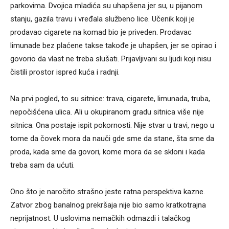
parkovima. Dvojica mladića su uhapšena jer su, u pijanom
stanju, gazila travu i vređala službeno lice. Učenik koji je
prodavao cigarete na komad bio je priveden. Prodavac
limunade bez plaćene takse takođe je uhapšen, jer se opirao i
govorio da vlast ne treba slušati. Prijavljivani su ljudi koji nisu
čistili prostor ispred kuća i radnji.
Na prvi pogled, to su sitnice: trava, cigarete, limunada, truba,
nepočišćena ulica. Ali u okupiranom gradu sitnica više nije
sitnica. Ona postaje ispit pokornosti. Nije stvar u travi, nego u
tome da čovek mora da nauči gde sme da stane, šta sme da
proda, kada sme da govori, kome mora da se skloni i kada
treba sam da ućuti.
Ono što je naročito strašno jeste ratna perspektiva kazne.
Zatvor zbog banalnog prekršaja nije bio samo kratkotrajna
neprijatnost. U uslovima nemačkih odmazdi i talačkog