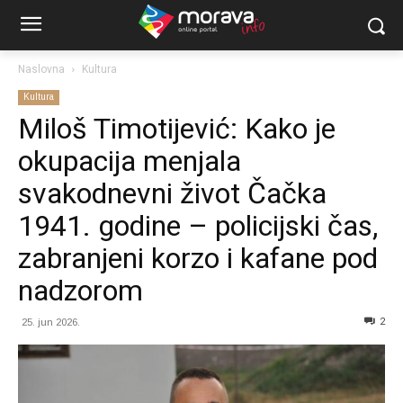
Naslovna
Kultura
Kultura
Miloš Timotijević: Kako je
okupacija menjala
svakodnevni život Čačka
1941. godine – policijski čas,
zabranjeni korzo i kafane pod
nadzorom
2
25. jun 2026.