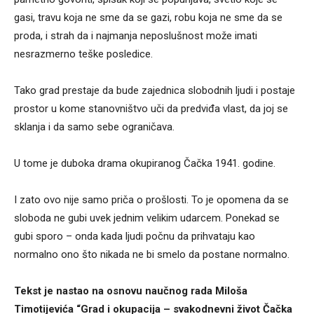
gasi, travu koja ne sme da se gazi, robu koja ne sme da se
proda, i strah da i najmanja neposlušnost može imati
nesrazmerno teške posledice.
Tako grad prestaje da bude zajednica slobodnih ljudi i postaje
prostor u kome stanovništvo uči da predviđa vlast, da joj se
sklanja i da samo sebe ograničava.
U tome je duboka drama okupiranog Čačka 1941. godine.
I zato ovo nije samo priča o prošlosti. To je opomena da se
sloboda ne gubi uvek jednim velikim udarcem. Ponekad se
gubi sporo – onda kada ljudi počnu da prihvataju kao
normalno ono što nikada ne bi smelo da postane normalno.
Tekst je nastao na osnovu naučnog rada Miloša
Timotijevića “Grad i okupacija – svakodnevni život Čačka