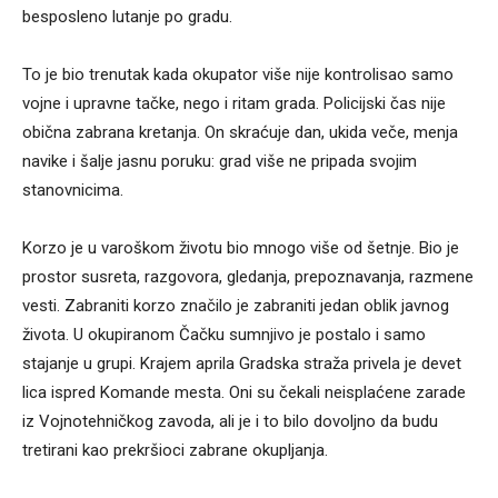
besposleno lutanje po gradu.
To je bio trenutak kada okupator više nije kontrolisao samo
vojne i upravne tačke, nego i ritam grada. Policijski čas nije
obična zabrana kretanja. On skraćuje dan, ukida veče, menja
navike i šalje jasnu poruku: grad više ne pripada svojim
stanovnicima.
Korzo je u varoškom životu bio mnogo više od šetnje. Bio je
prostor susreta, razgovora, gledanja, prepoznavanja, razmene
vesti. Zabraniti korzo značilo je zabraniti jedan oblik javnog
života. U okupiranom Čačku sumnjivo je postalo i samo
stajanje u grupi. Krajem aprila Gradska straža privela je devet
lica ispred Komande mesta. Oni su čekali neisplaćene zarade
iz Vojnotehničkog zavoda, ali je i to bilo dovoljno da budu
tretirani kao prekršioci zabrane okupljanja.