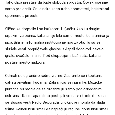
Tako ulica prestaje da bude slobodan prostor. Čovek više nije
samo prolaznik. On je neko koga treba posmatrati, legitimisati,
opomenuti, privesti.
Slično se dogodilo i sa kafanom. U Čačku, kao i u drugim
srpskim varošima, kafana nije bila samo mesto kionzumiranja
pića. Bila je neformalna institucija javnog života. Tu su se
slušale vesti, prepričavale glasine, sklapali dogovori, pevalo,
igralo, svađalo i mirilo. Pod okupacijom, baš zato, kafana
postaje mesto nadzora.
Odmah se ograničilo radno vreme. Zabranilo se i kockanje,
čak i u privatnim kućama. Zabranjuju se i igranke. Muzičke
priredbe su mogle da se organizuju samo pod određenim
uslovima. Radio-aparati su postajali sredstvo kontrole: kada
se slušaju vesti Radio Beograda, u lokalu je morala da vlada
tišina. Kelneri nisu smeli da naplaćuju račune, gosti nisu smeli