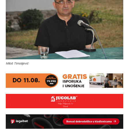
Miloš Timotijević