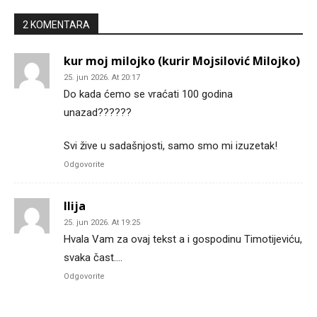
2 KOMENTARA
kur moj milojko (kurir Mojsilović Milojko)
25. jun 2026. At 20:17
Do kada ćemo se vraćati 100 godina
unazad??????
Svi žive u sadašnjosti, samo smo mi izuzetak!
Odgovorite
Ilija
25. jun 2026. At 19:25
Hvala Vam za ovaj tekst a i gospodinu Timotijeviću,
svaka čast….
Odgovorite