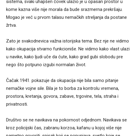
sistema, svaki uhapšen čovek ulazio je u opasan prostor u
kome kazna više nije morala da bude srazmerna prekršaju.
Mogao je već u prvom talasu nemačkih streljanja da postane
žrtva.
Zato je svakodnevica važna istorijska tema. Bez nje ne vidimo
kako okupacija stvarno funkcioniše. Ne vidimo kako vlast ulazi
u navike, kako ljudi uče da ćute, kako grad gubi slobodu pre
nego što potpuno izgubi normalan život.
Čačak 1941. pokazuje da okupacija nije bila samo pitanje
nemačke vojne sile. Bila je to borba za kontrolu vremena,
prostora, kretanja, govora, zabave, trgovine, tela, straha i
privatnosti.
Društvo se ne navikava na pokornost odjednom. Navikava se
kroz policijski čas, zabranu korzoa, kafanu u kojoj više nije
pametno govoriti, spisak koji se popunjava, svetlo koje se