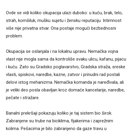
Ovde se vidi koliko okupacija ulazi duboko: u kuću, brak, telo,
strah, komšiluk, mušku sujetu i žensku reputaciju. Intimnost
više nije privatna stvar. Ona postaje mogući bezbednosni
problem.
Okupacija se oslanjala i na lokalnu upravu. Nemačka vojna
vlast nije mogla sama da kontroliše svaku ulicu, kafanu, pijacu
i kuću. Zato su Gradsko poglavarstvo, Gradska straža, sreske
vlasti, spiskovi, naredbe, kazne, zatvor i prinudni rad postali
delovi istog mehanizma. Nemačka komanda je naređivala, ali
je veliki deo posla obavljan kroz domaće kancelarije, naredbe,
pečate i stražare.
Banalni prekršaji pokazuju koliko je taj sistem bio širok.
Zabranjene su trube na biciklima, fijakerima i zaprežnim
kolima. Pešacima je bilo zabranjeno da gaze travu u