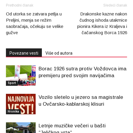
Prethodni članak
Sledeći članak
Od utorka se zatvara petlja u
Drakonske kazne nakon
Preljini, menja se režim
čudnog ishoda utakmice
saobraćaja, očekuju se velike
pionira Kikera iz Kraljeva i
gužve
čačanskog Borca 1926
Povezane vesti
Više od autora
Borac 1926 sutra protiv Voždovca ima
premijeru pred svojim navijačima
Sport
Vozilo sletelo u jezero sa magistrale
u Ovčarsko-kablarskoj klisuri
Hronika
Letnje muzičke večeri u bašti
“Jeličkog vrta“