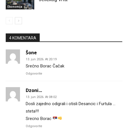
Ekonomija
4 KOMENTARA
Šone
13. jun 2026. At 20:19
Srećno Borac Čačak
Odgovorite
Dzoni...
13. jun 2026. At 08:02
Dosli zajedno odigrali i otisli Desancic i Furtula …
steta!!!
Srecno Borac
Odgovorite