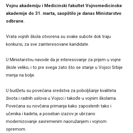
Vojnu akademiju i Medicinski fakultet Vojnomedicinske
akademije do 31. marta, saopštilo je danas Ministarstvo
odbrane.
Vrata vojnih škola otvorena su svake subote dok traju
konkursi, za sve zainteresovane kandidate.
U Ministarstvu navode da je interesovanje za prijem u vojne
škole veliko, i to pre svega zato što se stanje u Vojsci Srbije
menja na bolje.
U budžetu su povećana sredstva za poboljšanje kvaliteta
života i radnih uslova u Vojsci i takođe u vojnim školama.
Povećana su novčana primanja kako zaposlenih tako i
učenika i kadeta, a poseban izazov je ubrzano
modernizovanje savremenim naoružanjem i vojnom
opremom.