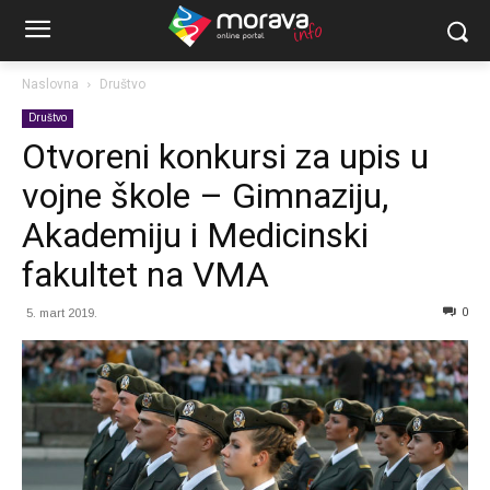
Naslovna
Društvo
Društvo
Otvoreni konkursi za upis u
vojne škole – Gimnaziju,
Akademiju i Medicinski
fakultet na VMA
0
5. mart 2019.