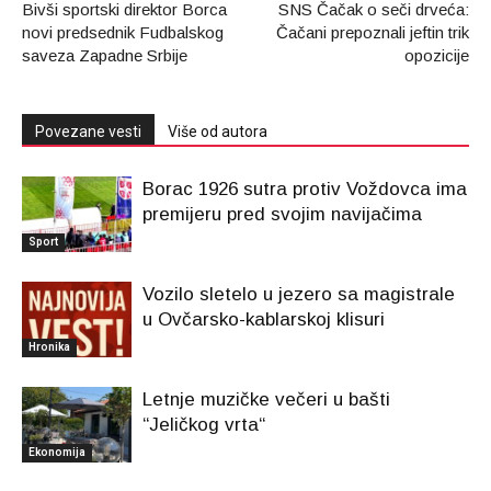
Bivši sportski direktor Borca
SNS Čačak o seči drveća:
novi predsednik Fudbalskog
Čačani prepoznali jeftin trik
saveza Zapadne Srbije
opozicije
Povezane vesti
Više od autora
Borac 1926 sutra protiv Voždovca ima
premijeru pred svojim navijačima
Sport
Vozilo sletelo u jezero sa magistrale
u Ovčarsko-kablarskoj klisuri
Hronika
Letnje muzičke večeri u bašti
“Jeličkog vrta“
Ekonomija