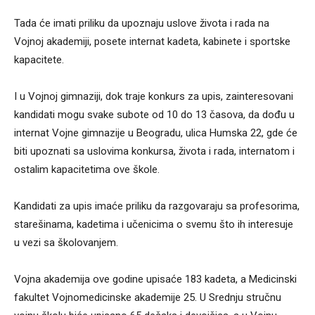
Tada će imati priliku da upoznaju uslove života i rada na
Vojnoj akademiji, posete internat kadeta, kabinete i sportske
kapacitete.
I u Vojnoj gimnaziji, dok traje konkurs za upis, zainteresovani
kandidati mogu svake subote od 10 do 13 časova, da dođu u
internat Vojne gimnazije u Beogradu, ulica Humska 22, gde će
biti upoznati sa uslovima konkursa, života i rada, internatom i
ostalim kapacitetima ove škole.
Kandidati za upis imaće priliku da razgovaraju sa profesorima,
starešinama, kadetima i učenicima o svemu što ih interesuje
u vezi sa školovanjem.
Vojna akademija ove godine upisaće 183 kadeta, a Medicinski
fakultet Vojnomedicinske akademije 25. U Srednju stručnu