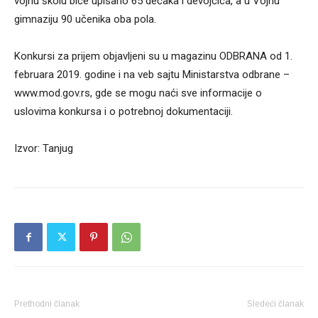
vojnu školu biće upisano 65 dečaka i devojčica, a u Vojnu
gimnaziju 90 učenika oba pola.
Konkursi za prijem objavljeni su u magazinu ODBRANA od 1.
februara 2019. godine i na veb sajtu Ministarstva odbrane –
www.mod.gov.rs, gde se mogu naći sve informacije o
uslovima konkursa i o potrebnoj dokumentaciji.
Izvor: Tanjug
Prethodni članak
Sledeći članak