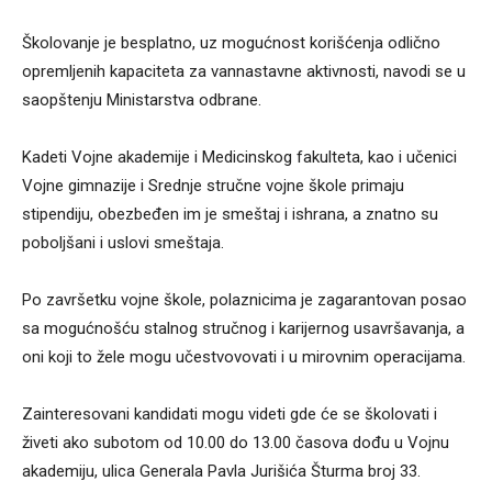
Školovanje je besplatno, uz mogućnost korišćenja odlično
opremljenih kapaciteta za vannastavne aktivnosti, navodi se u
saopštenju Ministarstva odbrane.
Kadeti Vojne akademije i Medicinskog fakulteta, kao i učenici
Vojne gimnazije i Srednje stručne vojne škole primaju
stipendiju, obezbeđen im je smeštaj i ishrana, a znatno su
poboljšani i uslovi smeštaja.
Po završetku vojne škole, polaznicima je zagarantovan posao
sa mogućnošću stalnog stručnog i karijernog usavršavanja, a
oni koji to žele mogu učestvovovati i u mirovnim operacijama.
Zainteresovani kandidati mogu videti gde će se školovati i
živeti ako subotom od 10.00 do 13.00 časova dođu u Vojnu
akademiju, ulica Generala Pavla Jurišića Šturma broj 33.