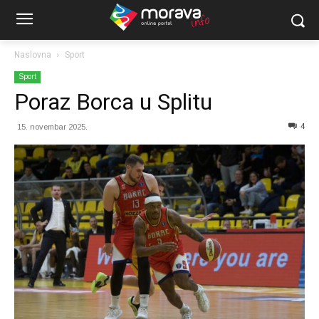
Naslovna
Sport
Sport
Poraz Borca u Splitu
4
15. novembar 2025.