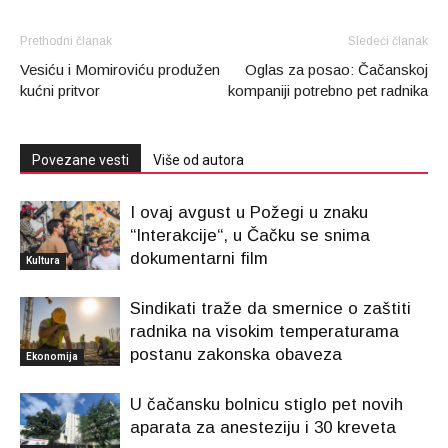
Prethodni članak
Sledeći članak
Vesiću i Momiroviću produžen
Oglas za posao: Čačanskoj
kućni pritvor
kompaniji potrebno pet radnika
Povezane vesti
Više od autora
I ovaj avgust u Požegi u znaku
“Interakcije“, u Čačku se snima
dokumentarni film
Kultura
Sindikati traže da smernice o zaštiti
radnika na visokim temperaturama
postanu zakonska obaveza
Ekonomija
U čačansku bolnicu stiglo pet novih
aparata za anesteziju i 30 kreveta