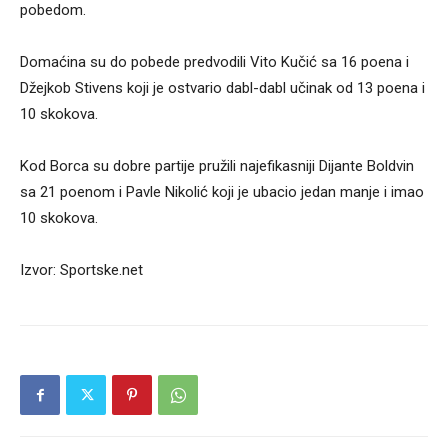
pobedom.
Domaćina su do pobede predvodili Vito Kučić sa 16 poena i
Džejkob Stivens koji je ostvario dabl-dabl učinak od 13 poena i
10 skokova.
Kod Borca su dobre partije pružili najefikasniji Dijante Boldvin
sa 21 poenom i Pavle Nikolić koji je ubacio jedan manje i imao
10 skokova.
Izvor: Sportske.net