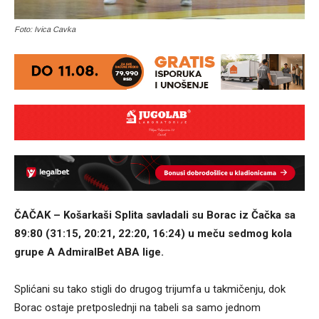
Foto: Ivica Cavka
ČAČAK – Košarkaši Splita savladali su Borac iz Čačka sa
89:80 (31:15, 20:21, 22:20, 16:24) u meču sedmog kola
grupe A AdmiralBet ABA lige.
Splićani su tako stigli do drugog trijumfa u takmičenju, dok
Borac ostaje pretposlednji na tabeli sa samo jednom