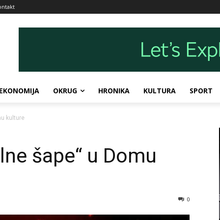
ontakt
EKONOMIJA
OKRUG
HRONIKA
KULTURA
SPORT
u kulture
olne šape“ u Domu
0