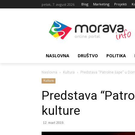
Blog
Marketing
Projekti
K
petak, 7. avgust 2026
NASLOVNA
DRUŠTVO
POLITIKA
Naslovna
Kultura
Predstava “Patrolne šape“ u Dom
Kultura
Predstava “Patr
kulture
12. mart 2019.