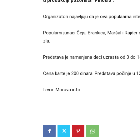
u produkciji pozorišta “Pinokio“.
Organizatori najavljuju da je ova populaarna inte
Popularni junaci Čejs, Brankica, Maršal i Rajder g
zla.
Predstava je namenjena deci uzrasta od 3 do 1
Cena karte je 200 dinara. Predstava počinje u 12
Izvor: Morava info