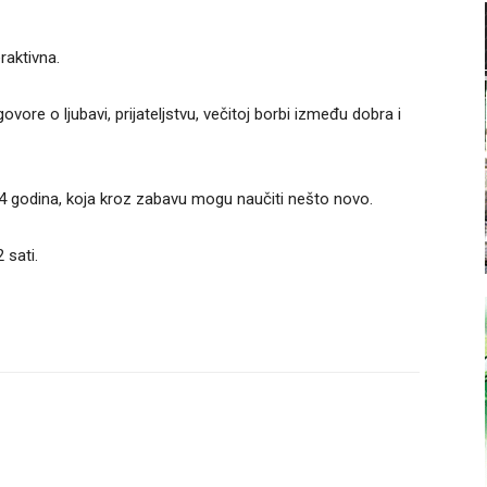
raktivna.
ovore o ljubavi, prijateljstvu, večitoj borbi između dobra i
4 godina, koja kroz zabavu mogu naučiti nešto novo.
 sati.