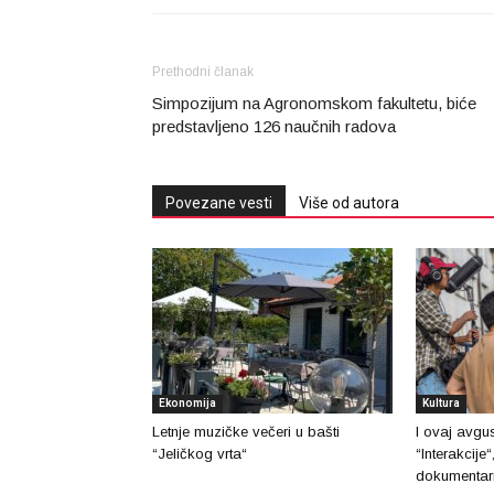
Prethodni članak
Simpozijum na Agronomskom fakultetu, biće
predstavljeno 126 naučnih radova
Povezane vesti
Više od autora
Ekonomija
Kultura
Letnje muzičke večeri u bašti
I ovaj avgu
“Jeličkog vrta“
“Interakcije
dokumentarn