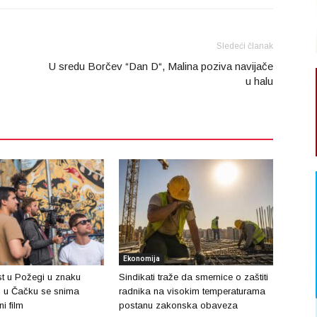
Sledeći članak
U sredu Borčev “Dan D“, Malina poziva navijače
u halu
Ekonomija
st u Požegi u znaku
Sindikati traže da smernice o zaštiti
“, u Čačku se snima
radnika na visokim temperaturama
i film
postanu zakonska obaveza