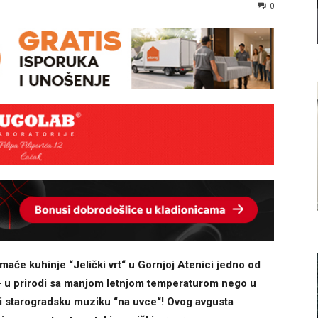
0
aće kuhinje “Jelički vrt“ u Gornjoj Atenici jedno od
 – u prirodi sa manjom letnjom temperaturom nego u
 i starogradsku muziku “na uvce“! Ovog avgusta