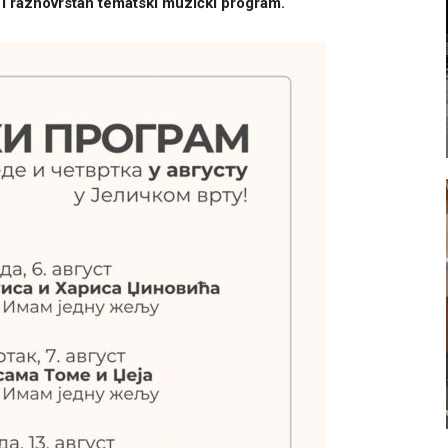
iv i raznovrstan tematski muzički program.