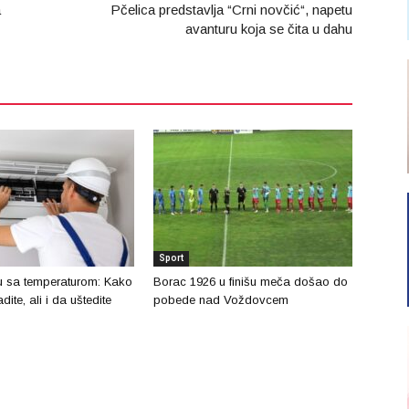
a
Pčelica predstavlja “Crni novčić“, napetu
avanturu koja se čita u dahu
Sport
u sa temperaturom: Kako
Borac 1926 u finišu meča došao do
dite, ali i da uštedite
pobede nad Voždovcem