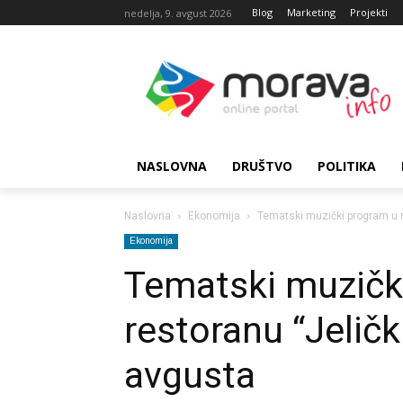
Blog
Marketing
Projekti
nedelja, 9. avgust 2026
NASLOVNA
DRUŠTVO
POLITIKA
Naslovna
Ekonomija
Tematski muzički program u r
Ekonomija
Tematski muzičk
restoranu “Jeličk
avgusta