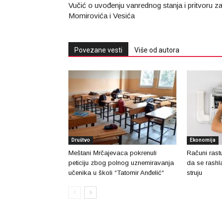
Vučić o uvođenju vanrednog stanja i pritvoru z
Momirovića i Vesića
Povezane vesti
Više od autora
Društvo
Ekonomija
Meštani Mrčajevaca pokrenuli
Računi rast
peticiju zbog polnog uznemiravanja
da se rashla
učenika u školi “Tatomir Anđelić“
struju