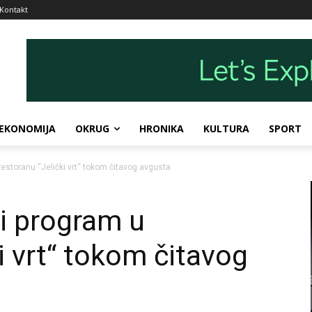
Kontakt
EKONOMIJA
OKRUG
HRONIKA
KULTURA
SPORT
estoranu “Jelički vrt“ tokom čitavog avgusta
i program u
i vrt“ tokom čitavog