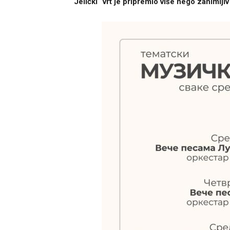
“Jelički“ vrt je pripremio više nego zanimlj