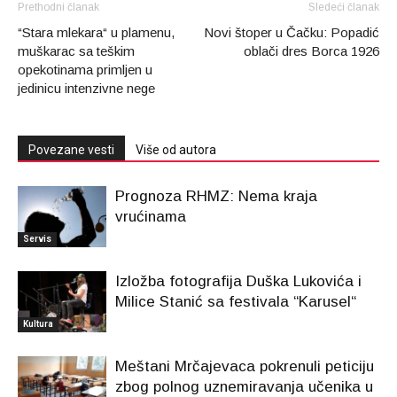
Prethodni članak
Sledeći članak
“Stara mlekara“ u plamenu,
Novi štoper u Čačku: Popadić
muškarac sa teškim
oblači dres Borca 1926
opekotinama primljen u
jedinicu intenzivne nege
Povezane vesti
Više od autora
Prognoza RHMZ: Nema kraja
vrućinama
Servis
Izložba fotografija Duška Lukovića i
Milice Stanić sa festivala “Karusel“
Kultura
Meštani Mrčajevaca pokrenuli peticiju
zbog polnog uznemiravanja učenika u