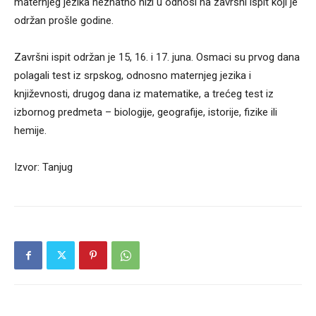
maternjeg jezika neznatno niži u odnosi na završni ispit koji je
održan prošle godine.
Završni ispit održan je 15, 16. i 17. juna. Osmaci su prvog dana
polagali test iz srpskog, odnosno maternjeg jezika i
književnosti, drugog dana iz matematike, a trećeg test iz
izbornog predmeta – biologije, geografije, istorije, fizike ili
hemije.
Izvor: Tanjug