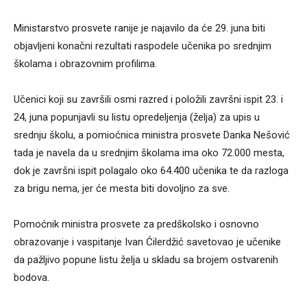
Ministarstvo prosvete ranije je najavilo da će 29. juna biti
objavljeni konačni rezultati raspodele učenika po srednjim
školama i obrazovnim profilima.
Učenici koji su završili osmi razred i položili završni ispit 23. i
24, juna popunjavli su listu opredeljenja (želja) za upis u
srednju školu, a pomioćnica ministra prosvete Danka Nešović
tada je navela da u srednjim školama ima oko 72.000 mesta,
dok je završni ispit polagalo oko 64.400 učenika te da razloga
za brigu nema, jer će mesta biti dovoljno za sve.
Pomoćnik ministra prosvete za predškolsko i osnovno
obrazovanje i vaspitanje Ivan Ćilerdžić savetovao je učenike
da pažljivo popune listu želja u skladu sa brojem ostvarenih
bodova.