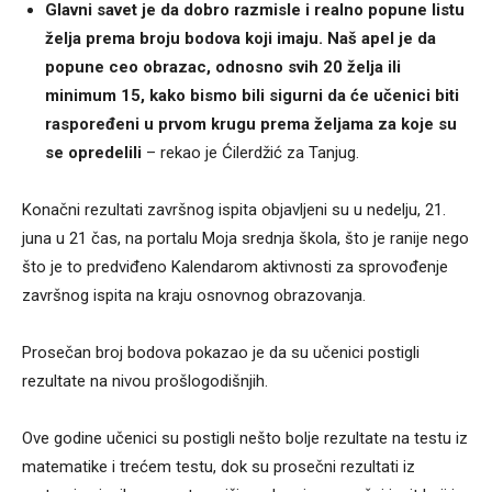
Glavni savet je da dobro razmisle i realno popune listu
želja prema broju bodova koji imaju. Naš apel je da
popune ceo obrazac, odnosno svih 20 želja ili
minimum 15, kako bismo bili sigurni da će učenici biti
raspoređeni u prvom krugu prema željama za koje su
se opredelili
– rekao je Ćilerdžić za Tan‌jug.
Konačni rezultati završnog ispita objavljeni su u nedelju, 21.
juna u 21 čas, na portalu Moja srednja škola, što je ranije nego
što je to predviđeno Kalendarom aktivnosti za sprovođenje
završnog ispita na kraju osnovnog obrazovanja.
Prosečan broj bodova pokazao je da su učenici postigli
rezultate na nivou prošlogodišnjih.
Ove godine učenici su postigli nešto bolje rezultate na testu iz
matematike i trećem testu, dok su prosečni rezultati iz