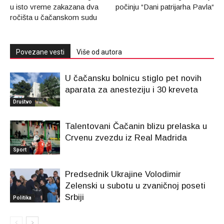
u isto vreme zakazana dva
počinju “Dani patrijarha Pavla“
ročišta u čačanskom sudu
Povezane vesti
Više od autora
U čačansku bolnicu stiglo pet novih
aparata za anesteziju i 30 kreveta
Društvo
Talentovani Čačanin blizu prelaska u
Crvenu zvezdu iz Real Madrida
Sport
Predsednik Ukrajine Volodimir
Zelenski u subotu u zvaničnoj poseti
Srbiji
Politika