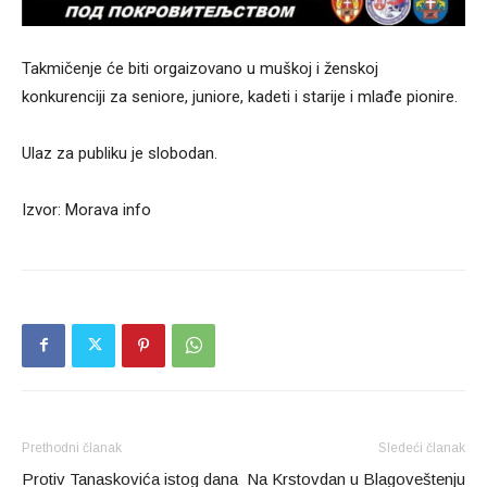
Takmičenje će biti orgaizovano u muškoj i ženskoj
konkurenciji za seniore, juniore, kadeti i starije i mlađe pionire.
Ulaz za publiku je slobodan.
Izvor: Morava info
Prethodni članak
Sledeći članak
Protiv Tanaskovića istog dana
Na Krstovdan u Blagoveštenju