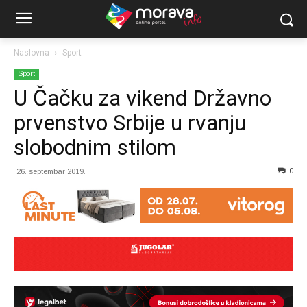
Naslovna
Sport
Sport
U Čačku za vikend Državno
prvenstvo Srbije u rvanju
slobodnim stilom
0
26. septembar 2019.