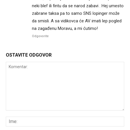
neki blef ili fintu da se narod zabavi . Hej umesto
zabrane taksa pa to samo SNS lopinger može
da smisli. A sa vidikovca će AV imati lep pogled
na zagađenu Moravu, a mi ćutimo!
Odgovorite
OSTAVITE ODGOVOR