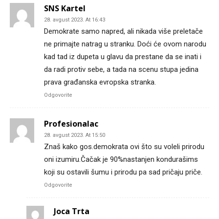
SNS Kartel
28. avgust 2023. At 16:43
Demokrate samo napred, ali nikada više preletače
ne primajte natrag u stranku. Doći će ovom narodu
kad tad iz dupeta u glavu da prestane da se inati i
da radi protiv sebe, a tada na scenu stupa jedina
prava građanska evropska stranka.
Odgovorite
Profesionalac
28. avgust 2023. At 15:50
Znaš kako gos.demokrata ovi što su voleli prirodu
oni izumiru.Čačak je 90%nastanjen kondurašims
koji su ostavili šumu i prirodu pa sad pričaju priče.
Odgovorite
Joca Trta