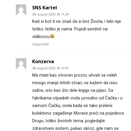
SNS Kartel
28. avgust 2023. At 15:24
Kad si bot ti ne znaš da si bot Života, i tebi nije
teško, teško je nama .Pojedi sendvič na
vidikovcu
Odgovorite
Konzerva
28. avgust 2023. At 15:41
Ma mlati kao otvoren prozor, uhvati se nekih
mnogo manje bitnih stvari, ne kažem da nisu
važne, isto kao što dele knjige na pijaci. Sa
fabrikama otpadnih voda uzvodno od Čačka i u
samom Čačku, onda kada se tako prekine
kolektivno zagađenje Morave preći na pojedince.
Drugo, toliko životnih tema, pogledajte
zdravstveni sistem, pukao skroz, gde nam se