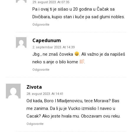
29. avgust 2023. At 07:35
Pa i ovaj ti je sišao u 20 godina u Čačak sa
Divčibara, kupio stan i kuče pa sad glumi nobles.
Odgovorite
Capedunum
2. septembar 2023. At 14:39
Jbg , ne znaš čoveka
. Ali važno je da napišeš
neko s.anje o bilo kome
.
Odgovorite
Zivota
28. avgust 2023. At 14:41
Od kada, Boro I Mladjenovicu, tece Morava? Bas
me zanima. Da li ju je Vucko izmislio I naveo u
Cacak? Ako jeste hvala mu. Obozavam ovu reku.
Odgovorite