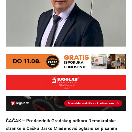
ČAČAK – Predsednik Gradskog odbora Demokratske
stranke u Čačku Darko Mlađenović oglasio se pisanim