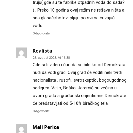
truju( gde su te fabrike otpadnih voda do sada?
) . Preko 10 godina ovaj režim ne rešava ništa a
sns glasači/botovi pljuju po svima čuvajući
vođu.
Odgovorite
Realista
28. avgust 2023. At 16:38
Gde si ti video i čuo da se bilo ko od Demokrata
nudi da vodi grad. Ovaj grad će voditi neki tvrdi
nacionalista , rusofil, evroskeptik , bogougodnog
pedigrea. Veljo, Boško, Jeremić su većina u
ovom gradu a građanski orijentisane Demokrate
će predstavljati od 5-10% biračkog tela.
Odgovorite
Mali Perica