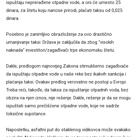
ispuštaju neprerađene otpadne vode, a oni će umesto 25
dinara, za štetu koju nanose prirodi, plaćati taksu od 0,025
dinara.
Posebno je zanimljivo obrazloženje za ovo drastično
umanjivanje taksi: Država je zaključila da zbog “visokih
naknada“ investitori/zagađivači trpe ekonomsku štetu.
Dakle, predlogom najnovijeg Zakona stimulišemo zagađivače
da ispuštaju otpadne vode u naše reke bez ikakvih sankcija i
plaćanja taksi. Ovakav predlog verovatno ne postoji u Evropi.
Treba reći, takođe, da taksa za ispuštanje otpadnih voda, bez
obzira na njen iznos, nije rešenje. Dakle, rešenje je da se mogu
ispuštati samo prečišćene otpadne vode, koje ne sadrže
toksične supstance.
Naposletku, asfaltni put do staklenog vidikovca može svakako