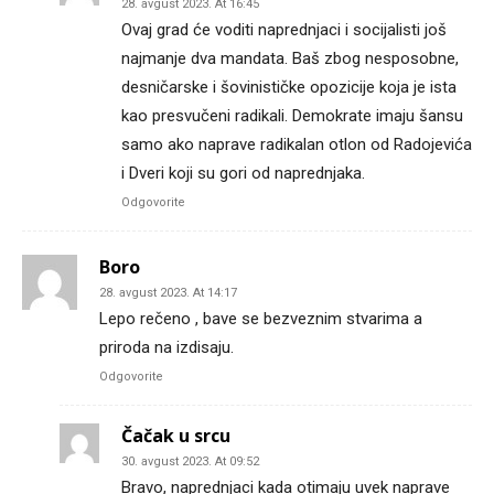
28. avgust 2023. At 16:45
Ovaj grad će voditi naprednjaci i socijalisti još
najmanje dva mandata. Baš zbog nesposobne,
desničarske i šovinističke opozicije koja je ista
kao presvučeni radikali. Demokrate imaju šansu
samo ako naprave radikalan otlon od Radojevića
i Dveri koji su gori od naprednjaka.
Odgovorite
Boro
28. avgust 2023. At 14:17
Lepo rečeno , bave se bezveznim stvarima a
priroda na izdisaju.
Odgovorite
Čačak u srcu
30. avgust 2023. At 09:52
Bravo, naprednjaci kada otimaju uvek naprave