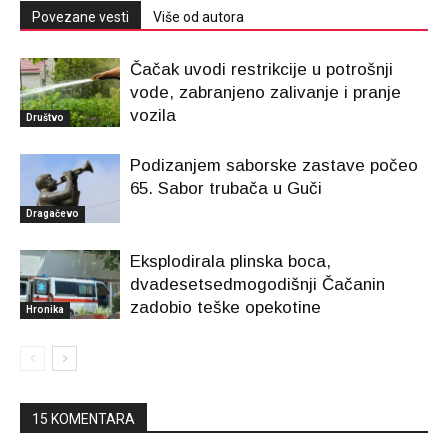
Povezane vesti
Više od autora
Čačak uvodi restrikcije u potrošnji
vode, zabranjeno zalivanje i pranje
vozila
Društvo
Podizanjem saborske zastave počeo
65. Sabor trubača u Guči
Dragačevo
Eksplodirala plinska boca,
dvadesetsedmogodišnji Čačanin
zadobio teške opekotine
Hronika
15 KOMENTARA