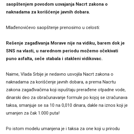
saopštenjem povodom usvajanja Nacrt zakona o
naknadama za korišćenje javnih dobara.
Mlađenovićevo saopštenje prenosimo u celosti:
Rešenje zagađivanja Morave nije na vidiku, barem dok je
SNS na vlasti, u narednom periodu možemo očekivati
puno asfalta, seče stabala i stakleni vidikovac.
Naime, Vlada Srbije je nedavno usvojila Nacrt zakona o
naknadama za korišćenje javnih dobara, a prema Nacrtu
zakona zagađivačima koji ispuštaju prerađene otpadne vode,
dinarski deo za obračunavanje formule po kojoj se izračunava
taksa, smanjuje se sa 10 na 0,010 dinara, dakle na iznos koji je
umanjen za čak 1.000 puta!
Po istom modelu umanjena je i taksa za one koji u prirodu