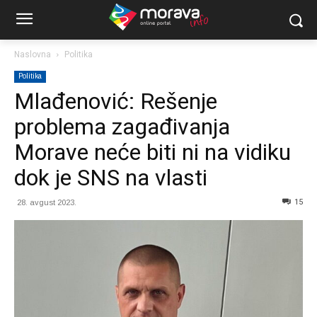
Naslovna
Politika
Politika
Mlađenović: Rešenje
problema zagađivanja
Morave neće biti ni na vidiku
dok je SNS na vlasti
15
28. avgust 2023.