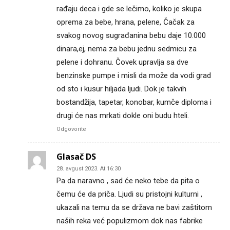
rađaju deca i gde se lečimo, koliko je skupa
oprema za bebe, hrana, pelene, Čačak za
svakog novog sugrađanina bebu daje 10.000
dinara,ej, nema za bebu jednu sedmicu za
pelene i dohranu. Čovek upravlja sa dve
benzinske pumpe i misli da može da vodi grad
od sto i kusur hiljada ljudi. Dok je takvih
bostandžija, tapetar, konobar, kumče diploma i
drugi će nas mrkati dokle oni budu hteli.
Odgovorite
Glasač DS
28. avgust 2023. At 16:30
Pa da naravno , sad će neko tebe da pita o
čemu će da priča. Ljudi su pristojni kulturni ,
ukazali na temu da se država ne bavi zaštitom
naših reka već populizmom dok nas fabrike