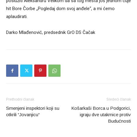
poslužiti Aleksandru Velikom da sa tog mesta još jednom čuje
hit Bore Čorbe „Pogledaj dom svoj anđele“, a mi ćemo
aplaudirati.
Darko Mlađenović, predsednik GrO DS Čačak
Prethodni članak
Sledeći članak
Smenjeni inspektori koji su
Košarkaši Borca u Podgorici,
otkrili “Jovanjicu“
igraju dve utakmice protiv
Budućnosti