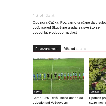
Prethodni članak
Opozicija Čačka: Pozivamo građane da u subo
dođu ispred Skupštine grada, za sve što se
dogodi biće odgovorna vlast
Povezane vesti
Više od autora
Sport
Društvo
Borac 1926 u finišu meča došao do
Spomen park
pobede nad Voždovcem
staze, novi 