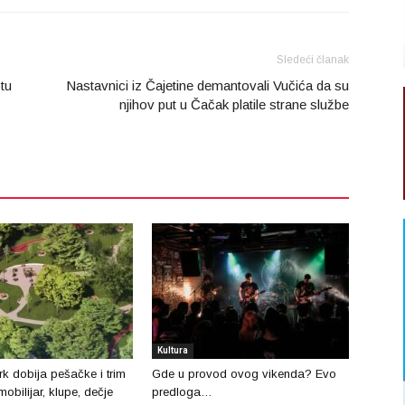
Sledeći članak
tu
Nastavnici iz Čajetine demantovali Vučića da su
njihov put u Čačak platile strane službe
Kultura
 dobija pešačke i trim
Gde u provod ovog vikenda? Evo
mobilijar, klupe, dečje
predloga…