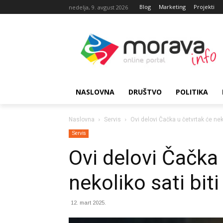
Blog
Marketing
Projekti
nedelja, 9. avgust 2026
NASLOVNA
DRUŠTVO
POLITIKA
Naslovna
Servis
Ovi delovi Čačka u četvrtak će neko
Servis
Ovi delovi Čačka 
nekoliko sati biti
12. mart 2025.