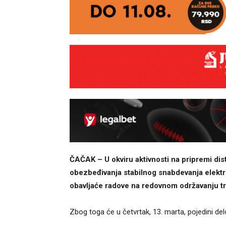
ČAČAK – U okviru aktivnosti na pripremi dis
obezbeđivanja stabilnog snabdevanja elektr
obavljaće radove na redovnom održavanju tr
Zbog toga će u četvrtak, 13. marta, pojedini del