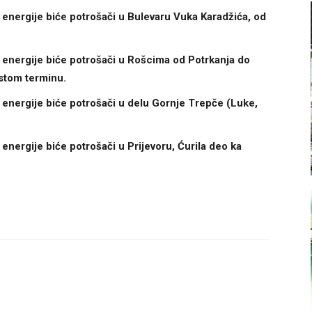
energije biće potrošači u Bulevaru Vuka Karadžića, od
 energije biće potrošači u Rošcima od Potrkanja do
istom terminu.
 energije biće potrošači u delu Gornje Trepče (Luke,
energije biće potrošači u Prijevoru, Ćurila deo ka