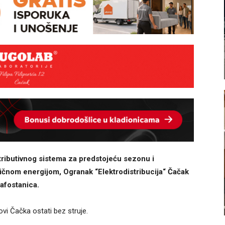
tributivnog sistema za predstojeću sezonu i
ičnom energijom, Ogranak “Elektrodistribucija“ Čačak
afostanica.
ovi Čačka ostati bez struje.