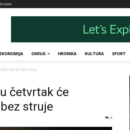
Kontakt
EKONOMIJA
OKRUG
HRONIKA
KULTURA
SPORT
liko sati biti bez struje
u četvrtak će
 bez struje
0