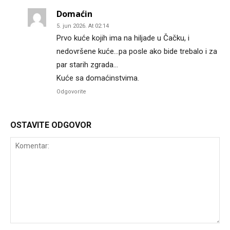
Domaćin
5. jun 2026. At 02:14
Prvo kuće kojih ima na hiljade u Čačku, i
nedovršene kuće…pa posle ako bide trebalo i za
par starih zgrada…
Kuće sa domaćinstvima.
Odgovorite
OSTAVITE ODGOVOR