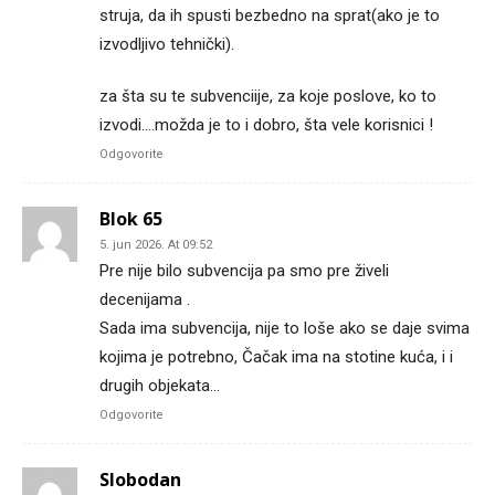
struja, da ih spusti bezbedno na sprat(ako je to
izvodljivo tehnički).
za šta su te subvenciije, za koje poslove, ko to
izvodi….možda je to i dobro, šta vele korisnici !
Odgovorite
Blok 65
5. jun 2026. At 09:52
Pre nije bilo subvencija pa smo pre živeli
decenijama .
Sada ima subvencija, nije to loše ako se daje svima
kojima je potrebno, Čačak ima na stotine kuća, i i
drugih objekata…
Odgovorite
Slobodan