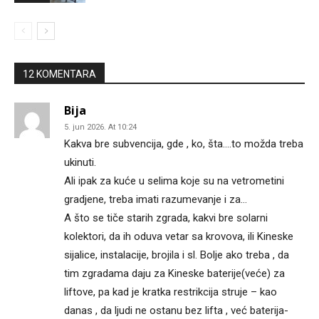
12 KOMENTARA
Bija
5. jun 2026. At 10:24
Kakva bre subvencija, gde , ko, šta….to možda treba
ukinuti.
Ali ipak za kuće u selima koje su na vetrometini
gradjene, treba imati razumevanje i za…
A što se tiče starih zgrada, kakvi bre solarni
kolektori, da ih oduva vetar sa krovova, ili Kineske
sijalice, instalacije, brojila i sl. Bolje ako treba , da
tim zgradama daju za Kineske baterije(veće) za
liftove, pa kad je kratka restrikcija struje – kao
danas , da ljudi ne ostanu bez lifta , već baterija-