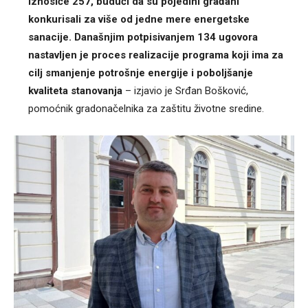
iznosiće 257, budući da su pojedini građani
konkurisali za više od jedne mere energetske
sanacije. Današnjim potpisivanjem 134 ugovora
nastavljen je proces realizacije programa koji ima za
cilj smanjenje potrošnje energije i poboljšanje
kvaliteta stanovanja
– izjavio je Srđan Bošković,
pomoćnik gradonačelnika za zaštitu životne sredine.