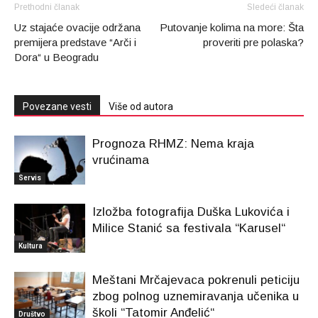
Prethodni članak
Sledeći članak
Uz stajaće ovacije održana
Putovanje kolima na more: Šta
premijera predstave “Arči i
proveriti pre polaska?
Dora“ u Beogradu
Povezane vesti
Više od autora
Prognoza RHMZ: Nema kraja
vrućinama
Servis
Izložba fotografija Duška Lukovića i
Milice Stanić sa festivala “Karusel“
Kultura
Meštani Mrčajevaca pokrenuli peticiju
zbog polnog uznemiravanja učenika u
školi “Tatomir Anđelić“
Društvo