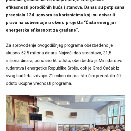
efikasnosti porodičnih kuća i stanova. Danas su potpisana
preostala 134 ugovora sa korisnicima koji su ostvarili
pravo na subvencije u okviru projekta “Čista energija i
energetska efikasnost za građane“.
Za sprovođenje ovogodišnjeg programa obezbeđeno je
ukupno 52,5 miliona dinara. Najveći deo sredstava, 31,5
miliona dinara, odnosno 60 odsto, obezbedilo je Ministarstvo
rudarstva i energetike Republike Srbije, dok je Grad Čačak iz
svog budžeta izdvojio 21 milion dinara, što čini preostalih 40
odsto ukupne vrednosti programa.