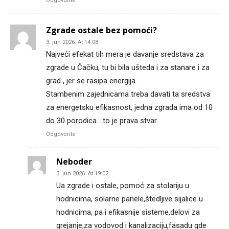
Odgovorite
Zgrade ostale bez pomoći?
3. jun 2026. At 14:08
Najveći efekat tih mera je davanje sredstava za
zgrade u Čačku, tu bi bila ušteda i za stanare i za
grad , jer se rasipa energija.
Stambenim zajednicama treba davati ta sredstva
za energetsku efikasnost, jedna zgrada ima od 10
do 30 porodica….to je prava stvar.
Odgovorite
Neboder
3. jun 2026. At 19:02
Ua zgrade i ostale, pomoć za stolariju u
hodnicima, solarne panele,štedljive sijalice u
hodnicima, pa i efikasnije sisteme,delovi za
grejanje,za vodovod i kanalizaciju,fasadu gde