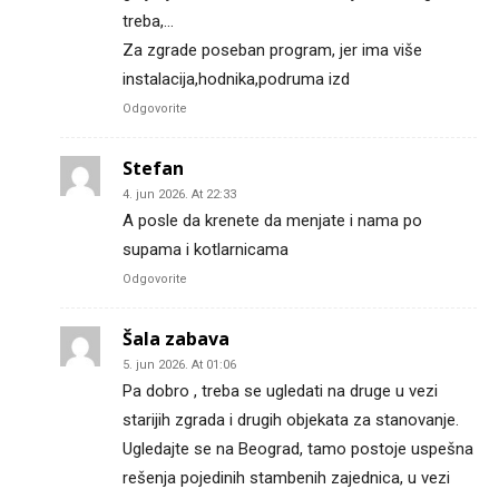
treba,…
Za zgrade poseban program, jer ima više
instalacija,hodnika,podruma izd
Odgovorite
Stefan
4. jun 2026. At 22:33
A posle da krenete da menjate i nama po
supama i kotlarnicama
Odgovorite
Šala zabava
5. jun 2026. At 01:06
Pa dobro , treba se ugledati na druge u vezi
starijih zgrada i drugih objekata za stanovanje.
Ugledajte se na Beograd, tamo postoje uspešna
rešenja pojedinih stambenih zajednica, u vezi