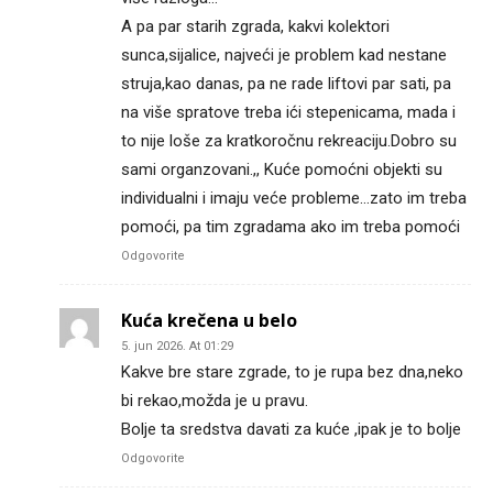
A pa par starih zgrada, kakvi kolektori
sunca,sijalice, najveći je problem kad nestane
struja,kao danas, pa ne rade liftovi par sati, pa
na više spratove treba ići stepenicama, mada i
to nije loše za kratkoročnu rekreaciju.Dobro su
sami organzovani.,, Kuće pomoćni objekti su
individualni i imaju veće probleme…zato im treba
pomoći, pa tim zgradama ako im treba pomoći
Odgovorite
Kuća krečena u belo
5. jun 2026. At 01:29
Kakve bre stare zgrade, to je rupa bez dna,neko
bi rekao,možda je u pravu.
Bolje ta sredstva davati za kuće ,ipak je to bolje
Odgovorite