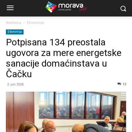
Naslovna
Ekonomija
Ekonomija
Potpisana 134 preostala
ugovora za mere energetske
sanacije domaćinstava u
Čačku
12
3. jun 2026.