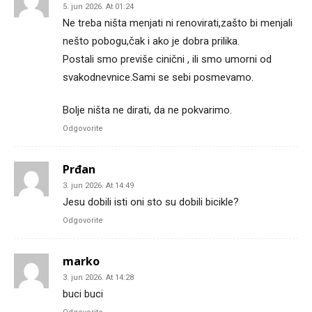
5. jun 2026. At 01:24
Ne treba ništa menjati ni renovirati,zašto bi menjali
nešto pobogu,čak i ako je dobra prilika.
Postali smo previše cinični , ili smo umorni od
svakodnevnice.Sami se sebi posmevamo.
Bolje ništa ne dirati, da ne pokvarimo.
Odgovorite
Prđan
3. jun 2026. At 14:49
Jesu dobili isti oni sto su dobili bicikle?
Odgovorite
marko
3. jun 2026. At 14:28
buci buci