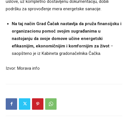
uslove, uz kompletno dostavljenu dokumentaciju, dobili
podršku za sprovođenje mera energetske sanacije.
Na taj način Grad Čačak nastavlja da pruža finansijsku i
organizacionu pomoć svojim sugrađanima u
nastojanju da svoje domove učine energetski
efikasnijim, ekonomičnijim i komfornijim za život
–
saopšteno je iz Kabineta gradonačelnika Čačka.
Izvor: Morava info