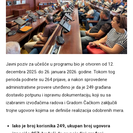
Javni poziv za učešće u programu bio je otvoren od 12.
decembra 2025. do 26. januara 2026. godine. Tokom tog
perioda podnete su 264 prijave, a nakon sprovedene
administrativne provere utvrđeno je da je 249 građana
dostavilo potpunu i ispravnu dokumentaciju, koji su sa
izabranim izvođačima radova i Gradom Čačkom zaključili
trojne ugovore kojima se definiše realizacija odobrenih mera.
Iako je broj korisnika 249, ukupan broj ugovora