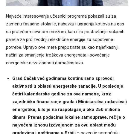
Najveće interesovanje učesnici programa pokazali su za
zamenu fasadne stolarije, nabavku i ugradnju kotlova na gas
sa pratećom cevnom mrežom, kao i za postavljanje solarnih
panela za proizvodnju električne energije za sopstvene
potrebe. Upravo ove mere prepoznate su kao najefikasniji
načini za smanjenje troškova energenata i povećanje
energetske nezavisnosti domaćinstava.
Grad Čačak već godinama kontinuirano sprovodi
aktivnosti u oblasti energetske sanacije. U poslednje
četiri kalendarske godine za ove namene, kroz
zajedničko finansiranje grada i Ministarstva rudarstva i
energetike, bilo je na raspolaganju oko 250 miliona
dinara. Prema podacima lokalne samouprave, reč je o
najvećem iznosu izdvojenom za ovu oblast među
gradovima i opštinama u Srbiji
– naveo je pomoćnik