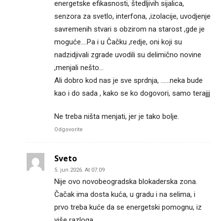
energetske efikasnosti, štedljivih sijalica,
senzora za svetlo, interfona, ,izolacije, uvodjenje
savremenih stvari s obzirom na starost ,gde je
moguće….Pa i u Čačku ,redje, oni koji su
nadzidjivali zgrade uvodili su delimično novine
,menjali nešto…
Ali dobro kod nas je sve sprdnja, ……neka bude
kao i do sada , kako se ko dogovori, samo terajjj
Ne treba ništa menjati, jer je tako bolje.
Odgovorite
Sveto
5. jun 2026. At 07:09
Nije ovo novobeogradska blokaderska zona.
Čačak ima dosta kuća, u gradu i na selima, i
prvo treba kuće da se energetski pomognu, iz
više razloga…