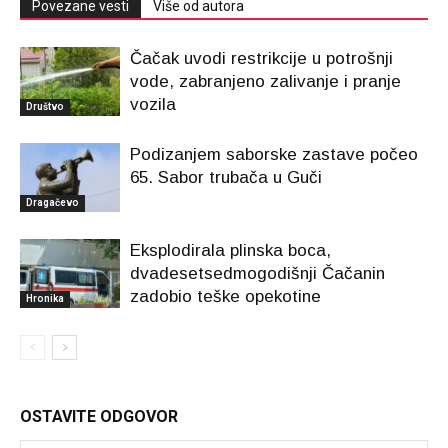
Povezane vesti
Više od autora
Čačak uvodi restrikcije u potrošnji
vode, zabranjeno zalivanje i pranje
vozila
Društvo
Podizanjem saborske zastave počeo
65. Sabor trubača u Guči
Dragačevo
Eksplodirala plinska boca,
dvadesetsedmogodišnji Čačanin
zadobio teške opekotine
Hronika
OSTAVITE ODGOVOR