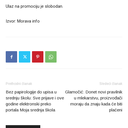
Ulaz na promociju je slobodan.
Izvor: Morava info
Prethodni članak
Sledeći članak
Bez papirologije do upisa u
Glamočić: Donet novi pravilnik
srednju školu: Sve prijave i ove
u mlekarstvu, proizvođači
godine elektronski preko
moraju da znaju kada će biti
portala Moja srednja škola
plaćeni