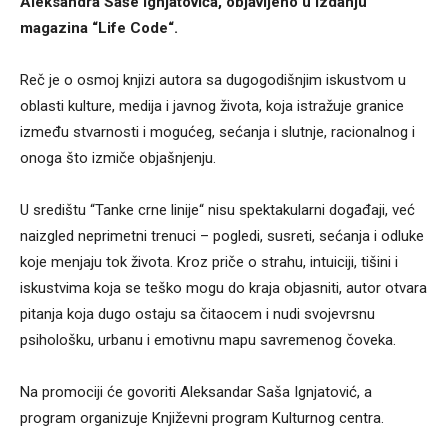
Aleksandra Saše Ignjatovića, objavljeno u izdanju
magazina “Life Code“.
Reč je o osmoj knjizi autora sa dugogodišnjim iskustvom u
oblasti kulture, medija i javnog života, koja istražuje granice
između stvarnosti i mogućeg, sećanja i slutnje, racionalnog i
onoga što izmiče objašnjenju.
U središtu “Tanke crne linije“ nisu spektakularni događaji, već
naizgled neprimetni trenuci – pogledi, susreti, sećanja i odluke
koje menjaju tok života. Kroz priče o strahu, intuiciji, tišini i
iskustvima koja se teško mogu do kraja objasniti, autor otvara
pitanja koja dugo ostaju sa čitaocem i nudi svojevrsnu
psihološku, urbanu i emotivnu mapu savremenog čoveka.
Na promociji će govoriti Aleksandar Saša Ignjatović, a
program organizuje Književni program Kulturnog centra.