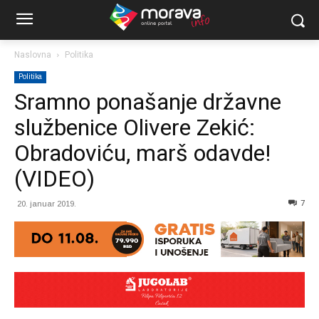
Naslovna
Politika
Politika
Sramno ponašanje državne
službenice Olivere Zekić:
Obradoviću, marš odavde!
(VIDEO)
7
20. januar 2019.