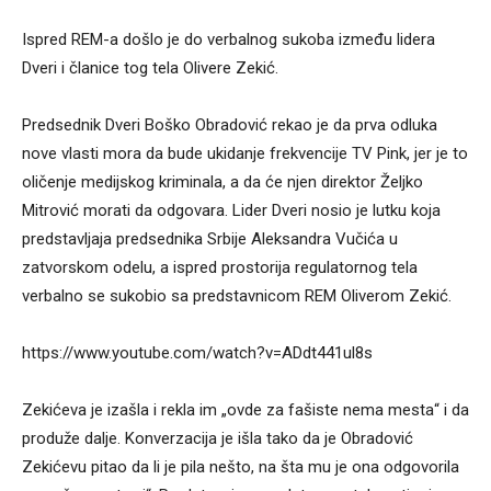
Ispred REM-a došlo je do verbalnog sukoba između lidera
Dveri i članice tog tela Olivere Zekić.
Predsednik Dveri Boško Obradović rekao je da prva odluka
nove vlasti mora da bude ukidanje frekvencije TV Pink, jer je to
oličenje medijskog kriminala, a da će njen direktor Željko
Mitrović morati da odgovara. Lider Dveri nosio je lutku koja
predstavljaja predsednika Srbije Aleksandra Vučića u
zatvorskom odelu, a ispred prostorija regulatornog tela
verbalno se sukobio sa predstavnicom REM Oliverom Zekić.
https://www.youtube.com/watch?v=ADdt441ul8s
Zekićeva je izašla i rekla im „ovde za fašiste nema mesta“ i da
produže dalje. Konverzacija je išla tako da je Obradović
Zekićevu pitao da li je pila nešto, na šta mu je ona odgovorila