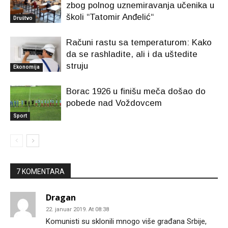
zbog polnog uznemiravanja učenika u
školi “Tatomir Anđelić“
Društvo
Računi rastu sa temperaturom: Kako
da se rashladite, ali i da uštedite
struju
Ekonomija
Borac 1926 u finišu meča došao do
pobede nad Voždovcem
Sport
7 KOMENTARA
Dragan
22. januar 2019. At 08:38
Komunisti su sklonili mnogo više građana Srbije,