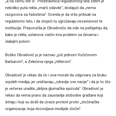
„a na čemu ste vi“. Predstavnica regulatornog tela zatim je
nekoliko puta rekla „marš odavde“, dodajući da „nema
razgovora sa fašistima“. Ocenila je da vrše pritisak na
regulatorno telo, i da stojeći tu ugrožavaju nezavisnost te
institucije. Preporučila je Obradoviću da ode na psihijatriju da,
kako je rekla, ustanove zašto ima problem sa ženama i
slabijim polom.
Boško Obradović ju je nazvao „još jednom Vučićevom
Barbarom“, a Zekićeva njega „Hitlerom“.
Obradović je rekao da će i ona morati da odgovara za bruku
srpskih medija, jer uništavaju „zdravlje ove nacije“ i da je to što
je večeras uradila „dirljiva glumačka epizoda“. Obradović je
rekao da nema pravo da zaustavlja slobodne građane koji
šetaju i koji su došli da izraze protest protiv „zločinačke
organizacije, koja dozvoljava medijski zločin“.