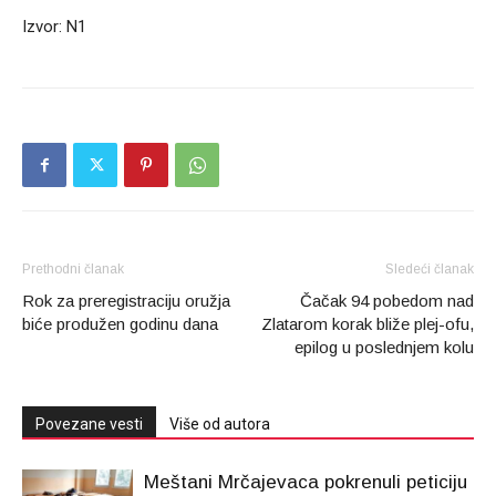
Izvor: N1
Prethodni članak
Sledeći članak
Rok za preregistraciju oružja
Čačak 94 pobedom nad
biće produžen godinu dana
Zlatarom korak bliže plej-ofu,
epilog u poslednjem kolu
Povezane vesti
Više od autora
Meštani Mrčajevaca pokrenuli peticiju