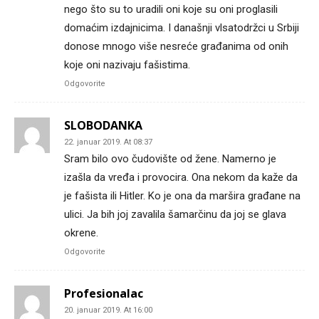
nego što su to uradili oni koje su oni proglasili
domaćim izdajnicima. I današnji vlsatodržci u Srbiji
donose mnogo više nesreće građanima od onih
koje oni nazivaju fašistima.
Odgovorite
SLOBODANKA
22. januar 2019. At 08:37
Sram bilo ovo čudovište od žene. Namerno je
izašla da vređa i provocira. Ona nekom da kaže da
je fašista ili Hitler. Ko je ona da maršira građane na
ulici. Ja bih joj zavalila šamarčinu da joj se glava
okrene.
Odgovorite
Profesionalac
20. januar 2019. At 16:00