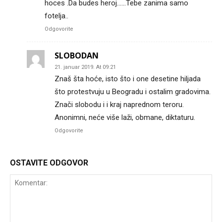
hoces .Da budes heroj……Tebe zanima samo
fotelja..
Odgovorite
SLOBODAN
21. januar 2019. At 09:21
Znaš šta hoće, isto što i one desetine hiljada
što protestvuju u Beogradu i ostalim gradovima.
Znači slobodu i i kraj naprednom teroru.
Anonimni, neće više laži, obmane, diktaturu.
Odgovorite
OSTAVITE ODGOVOR