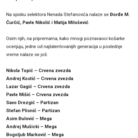
Na spisku selektora Nenada Stefanovića nalaze se
Đorđe M.
Ćurčić, Pavle Nikolić i Matija Milošević
.
Osim njih, na pripremama, kako mnogi poznavaoci košarke
ocenjuju, jedne od najtalentovanijih generacija u poslednje
vreme nalaze se još:
Nikola Topić – Crvena zvezda
Andrej Kostić – Crvena zvezda
Lazar Gagić – Crvena zvezda
Pavle Mišić – Crvena zvezda
Savo Drezgić – Partizan
Stefan Plisnić – Partizan
Asim Đulović – Mega
Andrej Mušicki – Mega
Bogoljub Marković – Mega