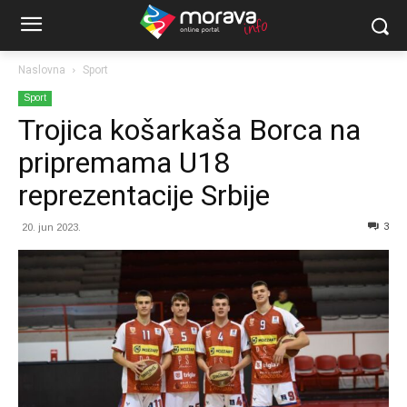
Naslovna
Sport
Sport
Trojica košarkaša Borca na
pripremama U18
reprezentacije Srbije
3
20. jun 2023.