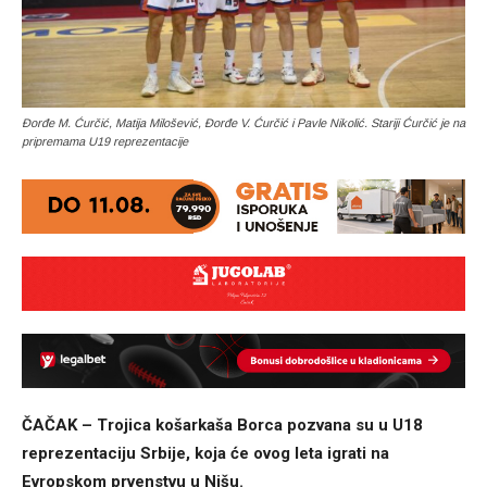
Đorđe M. Ćurčić, Matija Milošević, Đorđe V. Ćurčić i Pavle Nikolić. Stariji Ćurčić je na
pripremama U19 reprezentacije
ČAČAK – Trojica košarkaša Borca pozvana su u U18
reprezentaciju Srbije, koja će ovog leta igrati na
Evropskom prvenstvu u Nišu.