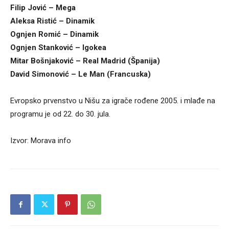
Filip Jović – Mega
Aleksa Ristić – Dinamik
Ognjen Romić – Dinamik
Ognjen Stanković – Igokea
Mitar Bošnjaković – Real Madrid (Španija)
David Simonović – Le Man (Francuska)
Evropsko prvenstvo u Nišu za igrače rođene 2005. i mlađe na
programu je od 22. do 30. jula.
Izvor: Morava info