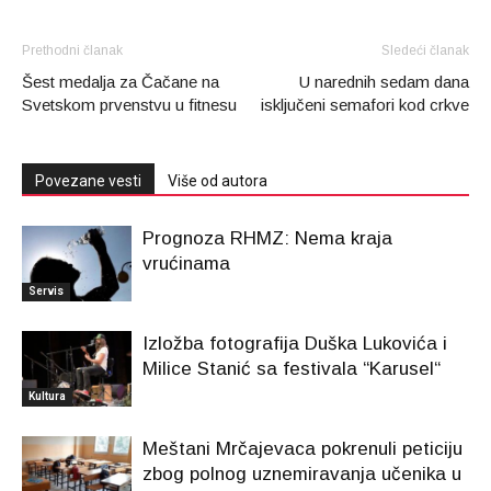
Prethodni članak
Sledeći članak
Šest medalja za Čačane na
U narednih sedam dana
Svetskom prvenstvu u fitnesu
isključeni semafori kod crkve
Povezane vesti
Više od autora
Prognoza RHMZ: Nema kraja
vrućinama
Servis
Izložba fotografija Duška Lukovića i
Milice Stanić sa festivala “Karusel“
Kultura
Meštani Mrčajevaca pokrenuli peticiju
zbog polnog uznemiravanja učenika u