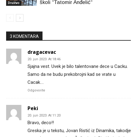
školi “Tatomir Anđelić“
Društvo
3 KOMENTARA
dragacevac
20. jun 2023. At 18:46
Sjajna vest. Uvek je bilo talentovane dece u Cacku.
Samo da ne budu prekobrojni kad se vrate u
Cacak….
Odgovorite
Peki
20. jun 2023. At 11:20
Bravo, deco!!
Greska je u tekstu, Jovan Ristić iz Dinamika, takodje