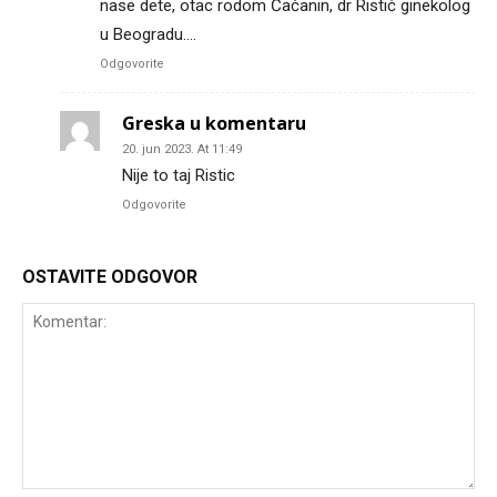
nase dete, otac rodom Čačanin, dr Ristić ginekolog
u Beogradu….
Odgovorite
Greska u komentaru
20. jun 2023. At 11:49
Nije to taj Ristic
Odgovorite
OSTAVITE ODGOVOR