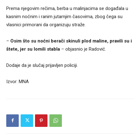
Prema njegovim rečima, berba u malinjacima se događala u
kasnim noćnim i ranim jutarnjim časovima, zbog čega su
vlasnici primorani da organizuju straže.
–
Osim što su noćni berači skinuli plod maline, pravili su i
štete, jer su lomili stabla
– objasnio je Radović.
Dodaje da je slučaj prijavljen policiji.
Izvor: MNA