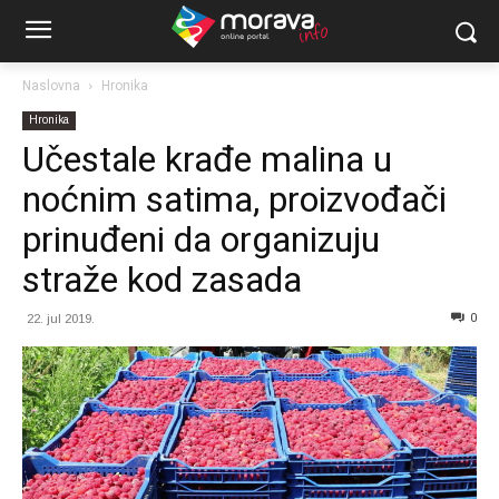
Naslovna
Hronika
Hronika
Učestale krađe malina u
noćnim satima, proizvođači
prinuđeni da organizuju
straže kod zasada
0
22. jul 2019.