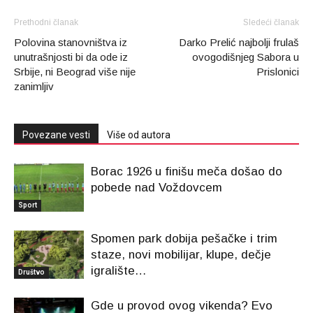
Prethodni članak
Sledeći članak
Polovina stanovništva iz
Darko Prelić najbolji frulaš
unutrašnjosti bi da ode iz
ovogodišnjeg Sabora u
Srbije, ni Beograd više nije
Prislonici
zanimljiv
Povezane vesti
Više od autora
Borac 1926 u finišu meča došao do
pobede nad Voždovcem
Sport
Spomen park dobija pešačke i trim
staze, novi mobilijar, klupe, dečje
igralište…
Društvo
Gde u provod ovog vikenda? Evo