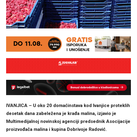
IVANJICA – U oko 20 domaćinstava kod Ivanjice proteklih
desetak dana zabeležena je krađa malina, izjavio je
Multimedijalnoj novinskoj agenciji predsednik Asocijacije
proizvođača malina i kupina Dobrivoje Radović.