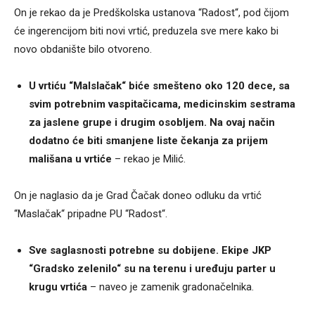
On je rekao da je Predškolska ustanova “Radost“, pod čijom
će ingerencijom biti novi vrtić, preduzela sve mere kako bi
novo obdanište bilo otvoreno.
U vrtiću “Malslačak“ biće smešteno oko 120 dece, sa
svim potrebnim vaspitačicama, medicinskim sestrama
za jaslene grupe i drugim osobljem. Na ovaj način
dodatno će biti smanjene liste čekanja za prijem
mališana u vrtiće
– rekao je Milić.
On je naglasio da je Grad Čačak doneo odluku da vrtić
“Maslačak“ pripadne PU “Radost“.
Sve saglasnosti potrebne su dobijene. Ekipe JKP
“Gradsko zelenilo“ su na terenu i uređuju parter u
krugu vrtića
– naveo je zamenik gradonačelnika.