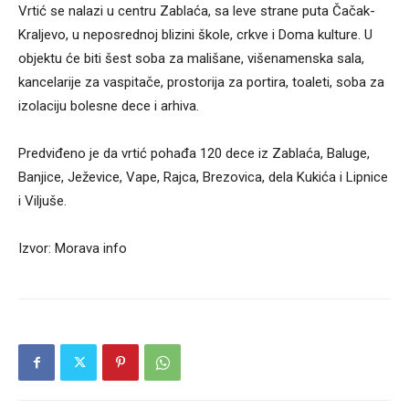
Vrtić se nalazi u centru Zablaća, sa leve strane puta Čačak-
Kraljevo, u neposrednoj blizini škole, crkve i Doma kulture. U
objektu će biti šest soba za mališane, višenamenska sala,
kancelarije za vaspitače, prostorija za portira, toaleti, soba za
izolaciju bolesne dece i arhiva.
Predviđeno je da vrtić pohađa 120 dece iz Zablaća, Baluge,
Banjice, Ježevice, Vape, Rajca, Brezovica, dela Kukića i Lipnice
i Viljuše.
Izvor: Morava info