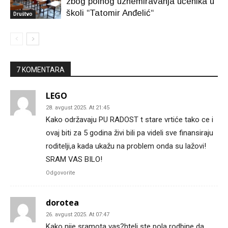
zbog polnog uznemiravanja učenika u
školi “Tatomir Anđelić“
Društvo
7 KOMENTARA
LEGO
28. avgust 2025. At 21:45
Kako održavaju PU RADOST t stare vrtiće tako ce i
ovaj biti za 5 godina živi bili pa videli sve finansiraju
roditelji,a kada ukažu na problem onda su lažovi!
SRAM VAS BILO!
Odgovorite
dorotea
26. avgust 2025. At 07:47
Kako nije sramota vas?hteli ste pola rodbine da