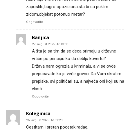
zaposlite,bagro opoziciona,sta bi sa puklim
zidom,objekat potonuo metar?
Odgovorite
Banjica
27. avgust 2025. At 13:36
A šta je sa tim da se deca primaju u državne
vrtiće po principu ko da deblju kovertu?
Država nam ogrezla u kriminalu, a vi se ovde
prepucavate ko je veće govno. Da Vam skratim
prepiske, svi političari su, a najveća oni koji su na
vlasti.
Odgovorite
Koleginica
26. avgust 2025. At 01:23
Cestitam i sretan pocetak radaq.