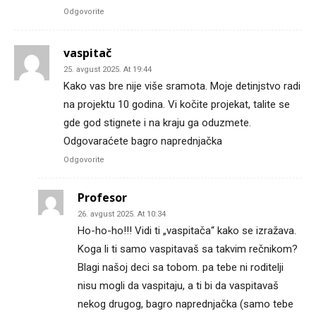
Odgovorite
vaspitač
25. avgust 2025. At 19:44
Kako vas bre nije više sramota. Moje detinjstvo radi
na projektu 10 godina. Vi kočite projekat, talite se
gde god stignete i na kraju ga oduzmete.
Odgovaraćete bagro naprednjačka
Odgovorite
Profesor
26. avgust 2025. At 10:34
Ho-ho-ho!!! Vidi ti „vaspitača“ kako se izražava.
Koga li ti samo vaspitavaš sa takvim rečnikom?
Blagi našoj deci sa tobom. pa tebe ni roditelji
nisu mogli da vaspitaju, a ti bi da vaspitavaš
nekog drugog, bagro naprednjačka (samo tebe