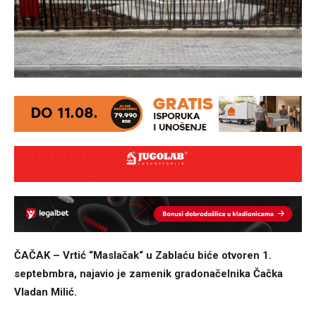
ČAČAK – Vrtić “Maslačak“ u Zablaću biće otvoren 1.
septebmbra, najavio je zamenik gradonačelnika Čačka
Vladan Milić.