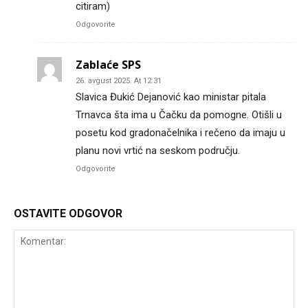
citiram)
Odgovorite
Zablaće SPS
26. avgust 2025. At 12:31
Slavica Đukić Dejanović kao ministar pitala
Trnavca šta ima u Čačku da pomogne. Otišli u
posetu kod gradonačelnika i rečeno da imaju u
planu novi vrtić na seskom području.
Odgovorite
OSTAVITE ODGOVOR