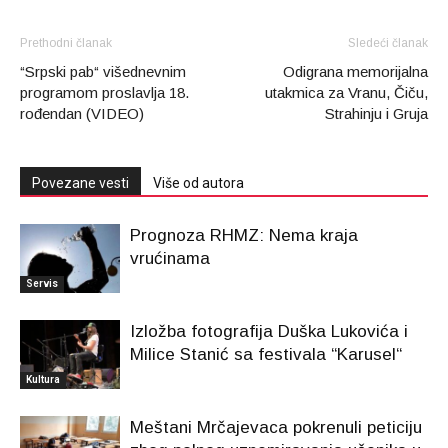
Prethodni članak
Sledeći članak
“Srpski pab“ višednevnim
Odigrana memorijalna
programom proslavlja 18.
utakmica za Vranu, Čiču,
rođendan (VIDEO)
Strahinju i Gruja
Povezane vesti
Više od autora
Prognoza RHMZ: Nema kraja
vrućinama
Servis
Izložba fotografija Duška Lukovića i
Milice Stanić sa festivala “Karusel“
Kultura
Meštani Mrčajevaca pokrenuli peticiju