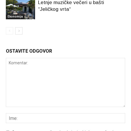
Letnje muzičke večeri u bašti
“Jeličkog vrta“
Ekonomija
OSTAVITE ODGOVOR