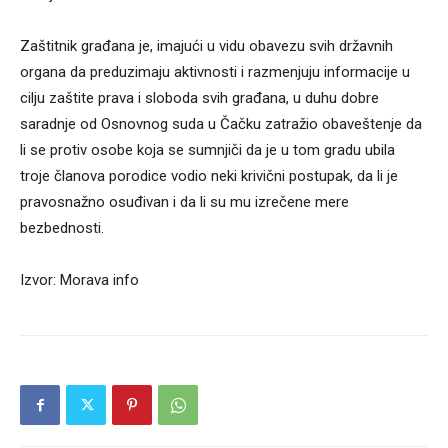
Zaštitnik građana je, imajući u vidu obavezu svih državnih
organa da preduzimaju aktivnosti i razmenjuju informacije u
cilju zaštite prava i sloboda svih građana, u duhu dobre
saradnje od Osnovnog suda u Čačku zatražio obaveštenje da
li se protiv osobe koja se sumnjiči da je u tom gradu ubila
troje članova porodice vodio neki krivični postupak, da li je
pravosnažno osuđivan i da li su mu izrečene mere
bezbednosti.
Izvor: Morava info