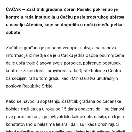
ČAČAK – Zaštitnik građana Zoran Pašalić pokrenuo je
kontrolu rada institucija u Čačku posle trostrukog ubistva
u naselju Atenica, koje se dogodilo u noći između petka i
subote.
Zaštitnik građana je po sopstvenoj inicijativi, a na osnovu
informacija iz medija da je u Čačku jedna osoba osumnjičena
da je ubila troje članova svoje porodice, pokrenuo postupak
kontrole zakonitosti i pravilnosti rada Opšte bolnice i Centra
za socijalni rad u tom gradu, kao i Ministarstva unutrašnjih
poslova Republike Srbije.
Kako se navodi u sopštenju, Zaštitnik građana od čačanske
bolnice traži da ga u roku od 15 dana obavesti da li su članovi
ove porodice ranije prijavljivali bilo kakav oblik nasilja, da li je to
konstatovano u nalazima lekara i da li su i kada ordinirajući