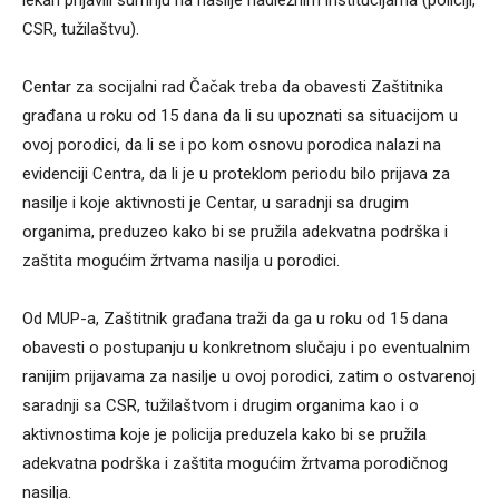
lekari prijavili sumnju na nasilje nadležnim institucijama (policiji,
CSR, tužilaštvu).
Centar za socijalni rad Čačak treba da obavesti Zaštitnika
građana u roku od 15 dana da li su upoznati sa situacijom u
ovoj porodici, da li se i po kom osnovu porodica nalazi na
evidenciji Centra, da li je u proteklom periodu bilo prijava za
nasilje i koje aktivnosti je Centar, u saradnji sa drugim
organima, preduzeo kako bi se pružila adekvatna podrška i
zaštita mogućim žrtvama nasilja u porodici.
Od MUP-a, Zaštitnik građana traži da ga u roku od 15 dana
obavesti o postupanju u konkretnom slučaju i po eventualnim
ranijim prijavama za nasilje u ovoj porodici, zatim o ostvarenoj
saradnji sa CSR, tužilaštvom i drugim organima kao i o
aktivnostima koje je policija preduzela kako bi se pružila
adekvatna podrška i zaštita mogućim žrtvama porodičnog
nasilja.