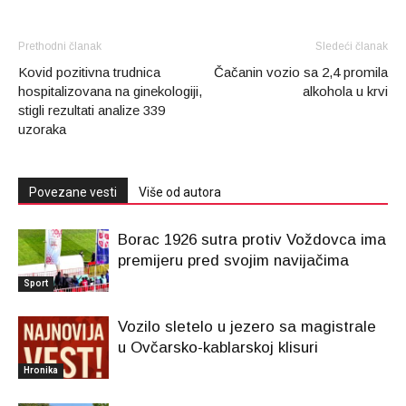
Prethodni članak
Sledeći članak
Kovid pozitivna trudnica
Čačanin vozio sa 2,4 promila
hospitalizovana na ginekologiji,
alkohola u krvi
stigli rezultati analize 339
uzoraka
Povezane vesti
Više od autora
Borac 1926 sutra protiv Voždovca ima
premijeru pred svojim navijačima
Sport
Vozilo sletelo u jezero sa magistrale
u Ovčarsko-kablarskoj klisuri
Hronika