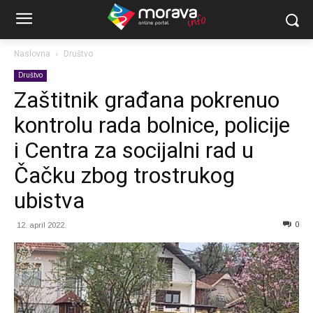
Naslovna
Društvo
Društvo
Zaštitnik građana pokrenuo
kontrolu rada bolnice, policije
i Centra za socijalni rad u
Čačku zbog trostrukog
ubistva
0
12. april 2022.